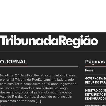
O JORNAL
Páginas
Home
No último 27 de julho Ubaitaba completou 81 anos,
GOVERNO DA BA
e o jornal Tribuna da Região caminha lado a lado
RECURSOS PARA
com esta Terra hospitaleira há 25 anos registrando
os fatos e mostrando a sua história. Ao longo
MINISTRO DO S
desses anos, o Jornal se transformou na voz do
DISTRIBUIÇÃO 
Vale do Rio das Contas, discutindo os principais
DEMOGRÁFICO D
problemas enfrentados […]