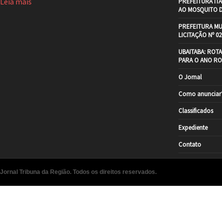
Leia mais
PREFEITURA IT
AO MOSQUITO 
PREFEITURA MU
LICITAÇÃO Nº 02
UBAITABA: ROT
PARA O ANO RO
O Jornal
Como anunciar
Classificados
Expediente
Contato
Jornal Tribuna da Região. Todos os direitos reservados.