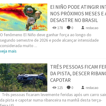
El NIÑO PODE ATINGIR I
NOS PRÓXIMOS MESES E 
DESASTRE NO BRASIL
178
0
redacao
O fenômeno El Niño deve ganhar força ao longo do
segundo semestre de 2026 e pode alcançar intensidade
considerada muito ...
veja mais
TRÊS PESSOAS FICAM FE
DA PISTA, DESCER RIBAN
CAPOTAR
125
0
redacao
Três pessoas ficaram levemente feridas após um carro sai
da pista e capotar numa ribanceira na manhã desta terça-
feira (4), ...