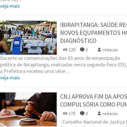
veja mais
IBIRAPITANGA: SAÚDE R
NOVOS EQUPAMENTOS HO
DIAGNÓSTICO
129
0
redacao
Durante as comemorações dos 65 anos de emancipação
política de Ibirapitanga, realizadas nesta segunda-feira (03),
a Prefeitura recebeu uma série ...
veja mais
CNJ APROVA FIM DA APO
COMPULSÓRIA COMO PUN
170
0
redacao
Conselho Nacional de Justiça (