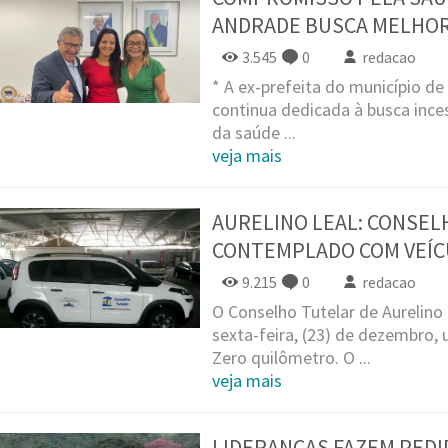
ANDRADE BUSCA MELHOR
3.545
0
redacao
* A ex-prefeita do município de 
continua dedicada à busca ince
da saúde ...
veja mais
AURELINO LEAL: CONSEL
CONTEMPLADO COM VEÍC
9.215
0
redacao
O Conselho Tutelar de Aurelino
sexta-feira, (23) de dezembro, 
Zero quilômetro. O ...
veja mais
LIDERANÇAS FAZEM PEDI