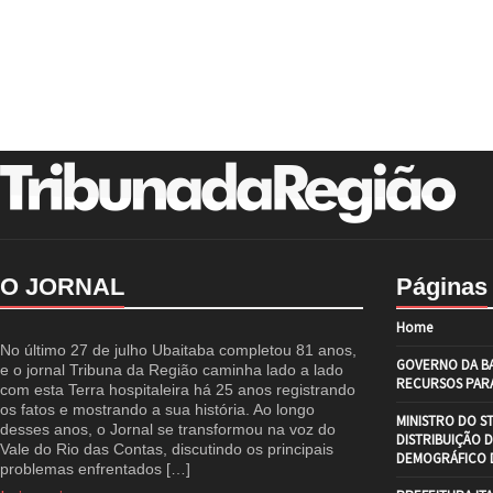
O JORNAL
Páginas
Home
No último 27 de julho Ubaitaba completou 81 anos,
GOVERNO DA BA
e o jornal Tribuna da Região caminha lado a lado
RECURSOS PARA
com esta Terra hospitaleira há 25 anos registrando
os fatos e mostrando a sua história. Ao longo
MINISTRO DO S
desses anos, o Jornal se transformou na voz do
DISTRIBUIÇÃO 
Vale do Rio das Contas, discutindo os principais
DEMOGRÁFICO D
problemas enfrentados […]