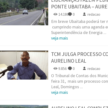
PONTE UBAITABA – AURE
14.186
0
redacao
Em breve Ubaitaba poderá ter 
cumprindo mais uma agenda em
Superintendência de Energia ...
veja mais
TCM JULGA PROCESSO CO
AURELINO LEAL
9.856
0
redacao
O Tribunal de Contas dos Municí
feira 31, mais um processo cont
Leal, Domingos ...
veja mais