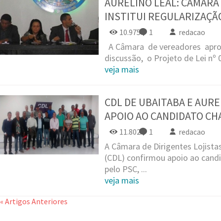
AURELINO LEAL: CÂMARA
INSTITUI REGULARIZAÇÃ
10.975
1
redacao
A Câmara de vereadores apro
discussão, o Projeto de Lei nº 0
veja mais
CDL DE UBAITABA E AUR
APOIO AO CANDIDATO C
11.802
1
redacao
A Câmara de Dirigentes Lojistas
(CDL) confirmou apoio ao cand
pelo PSC, ...
veja mais
« Artigos Anteriores