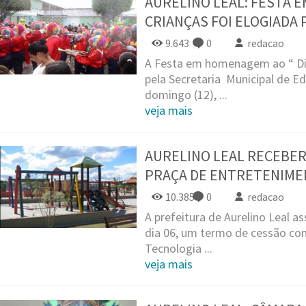
AURELINO LEAL: FESTA 
CRIANÇAS FOI ELOGIADA
9.643
0
redacao
A Festa em homenagem ao “ Di
pela Secretaria Municipal de E
domingo (12), ...
veja mais
AURELINO LEAL RECEBE
PRAÇA DE ENTRETENIM
10.385
0
redacao
A prefeitura de Aurelino Leal a
dia 06, um termo de cessão com
Tecnologia ...
veja mais