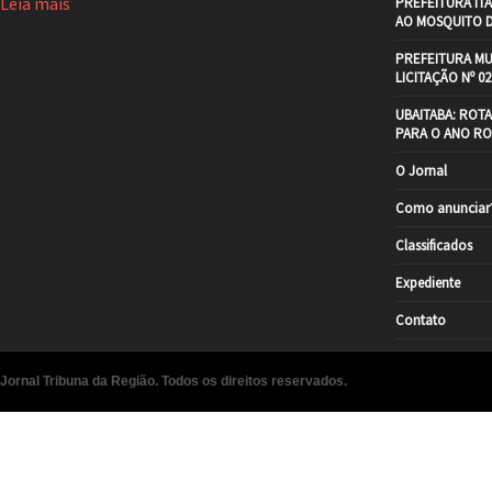
Leia mais
PREFEITURA IT
AO MOSQUITO 
PREFEITURA MU
LICITAÇÃO Nº 02
UBAITABA: ROT
PARA O ANO RO
O Jornal
Como anunciar
Classificados
Expediente
Contato
Jornal Tribuna da Região. Todos os direitos reservados.