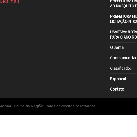
Leia mais
PREFEITURA IT
AO MOSQUITO 
PREFEITURA MU
LICITAÇÃO Nº 02
UBAITABA: ROT
PARA O ANO RO
O Jornal
Como anunciar
Classificados
Expediente
Contato
Jornal Tribuna da Região. Todos os direitos reservados.