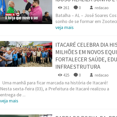
261
0
redacao
Batalha – AL – José Soares Cost
sonho de se formar em Zootecni
veja mais
ITACARÉ CELEBRA DIA HI
MILHÕES EM NOVOS EQU
FORTALECER SAÚDE, ED
INFRAESTRUTURA
425
0
redacao
Uma manhã para ficar marcada na história de Itacaré!
Nesta sexta-feira (03), a Prefeitura de Itacaré realizou a
entrega de ...
veja mais