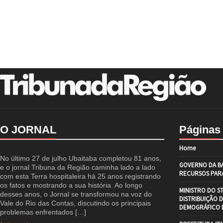
O JORNAL
Páginas
Home
No último 27 de julho Ubaitaba completou 81 anos,
GOVERNO DA BA
e o jornal Tribuna da Região caminha lado a lado
RECURSOS PARA
com esta Terra hospitaleira há 25 anos registrando
os fatos e mostrando a sua história. Ao longo
MINISTRO DO S
desses anos, o Jornal se transformou na voz do
DISTRIBUIÇÃO 
Vale do Rio das Contas, discutindo os principais
DEMOGRÁFICO D
problemas enfrentados […]