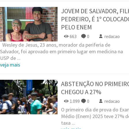
JOVEM DE SALVADOR, FIL
PEDREIRO, É 1º COLOCAD
PELO ENEM
663
0
redacao
Wesley de Jesus, 23 anos, morador da periferia de
Salvador, foi aprovado em primeiro lugar em medicina na
USP de ...
veja mais
ABSTENÇÃO NO PRIMEIRO
CHEGOU A 27%
1.099
0
redacao
O primeiro dia de prova do Exa
Médio (Enem) 2025 teve 27% 
taxa ...