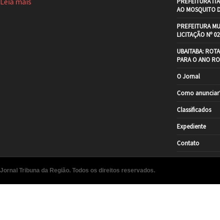
Leia mais
PREFEITURA IT
AO MOSQUITO 
PREFEITURA MU
LICITAÇÃO Nº 02
UBAITABA: ROT
PARA O ANO RO
O Jornal
Como anunciar
Classificados
Expediente
Contato
Jornal Tribuna da Região. Todos os direitos reservados.