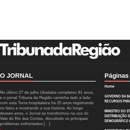
O JORNAL
Páginas
Home
No último 27 de julho Ubaitaba completou 81 anos,
GOVERNO DA BA
e o jornal Tribuna da Região caminha lado a lado
RECURSOS PARA
com esta Terra hospitaleira há 25 anos registrando
os fatos e mostrando a sua história. Ao longo
MINISTRO DO S
desses anos, o Jornal se transformou na voz do
DISTRIBUIÇÃO 
Vale do Rio das Contas, discutindo os principais
DEMOGRÁFICO D
problemas enfrentados […]