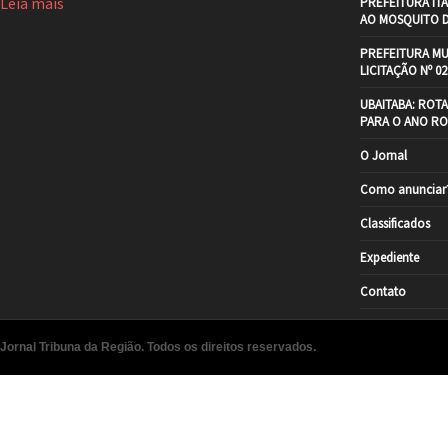
Leia mais
PREFEITURA IT
AO MOSQUITO 
PREFEITURA MU
LICITAÇÃO Nº 02
UBAITABA: ROT
PARA O ANO RO
O Jornal
Como anunciar
Classificados
Expediente
Contato
Jornal Tribuna da Região. Todos os direitos reservados.