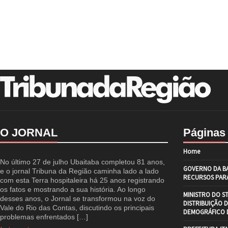
O JORNAL
Páginas
Home
No último 27 de julho Ubaitaba completou 81 anos,
GOVERNO DA BA
e o jornal Tribuna da Região caminha lado a lado
RECURSOS PARA
com esta Terra hospitaleira há 25 anos registrando
os fatos e mostrando a sua história. Ao longo
MINISTRO DO S
desses anos, o Jornal se transformou na voz do
DISTRIBUIÇÃO 
Vale do Rio das Contas, discutindo os principais
DEMOGRÁFICO D
problemas enfrentados […]