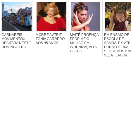
CARNAREIS
MORRE A ATRIZ
MAITÊ PROENÇA
EM ENSAIO DE
MOVIMENTOU
TÔNIA CARRERO,
PEDE MEIO
ESCOLA DE
UBAITABA NESTE
AOS 95 ANOS
MILHÃO EM
SAMBA, EX-ATR
DOMINGO (18)
INDENIZAÇÃO A
PORNÕ DEIXA
GLOBO
SEIO Á MOSTRA
VEJA FLAGRA