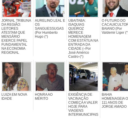
JORNAL TRIBUNA
AURELINO LEAL E
UBAITABA:
O FUTURO DO
DA REGIÃO:
OS
ISAQUIAS
CACAUICULTO
LEITORES
SANGUESSUGAS
QUEIROZ
BAIANO (Por
ATESTAM QUE
(Por Humberto
MERECE
Valdemir Liger (*
MENSÁRIO
Hugo (*)
HOMENAGEM
EXERCE PAPEL
COM ESTÁTUA NA
FUNDAMENTAL
ENTRADA DA
NA ECONOMIA
CIDADE (–Por
REGIONAL
José Américo
Castro-(*)
LUIZA EM NOVA
HONRA AO
EXIGÊNCIA DE
BAHIA
IDADE
MÉRITO
VACINAÇÃO
HOMENAGEIA 
COMEÇA A VALER
111 ANOS DE
HOJE PARA
JORGE AMADO
VIAGENS
INTERMUNICIPAIS