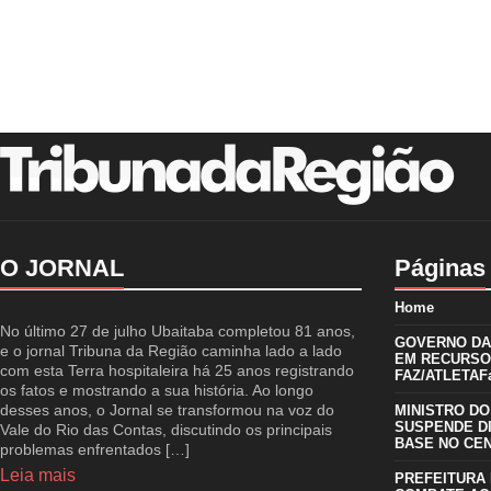
O JORNAL
Páginas
Home
No último 27 de julho Ubaitaba completou 81 anos,
GOVERNO DA 
e o jornal Tribuna da Região caminha lado a lado
EM RECURSO
com esta Terra hospitaleira há 25 anos registrando
FAZ/ATLETAFa
os fatos e mostrando a sua história. Ao longo
desses anos, o Jornal se transformou na voz do
MINISTRO DO
SUSPENDE D
Vale do Rio das Contas, discutindo os principais
BASE NO CE
problemas enfrentados […]
Leia mais
PREFEITURA 