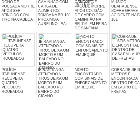
DONO DE
CAMINHÃO COM
CANTOR DE
MÚSICO
POUSADA MORRE
CARGA DE
PAGODE MORRE
UBAITABENSE
APÓS SER
ALIMENTOS
APÓS COLISÃO
SOFRE GRAVE
ATINGIDO COM
TOMBA NA BR-101
DE CARRO COM
ACIDENTE NA B
TIRO NA CABEÇA
PRÓXIMO A
CAMINHÃO NA
101
AURELINO LEAL
BR-116, EM FEIRA
DE SANTANA
POLÍCIA
IBIRAPITANGA:
MORTO
COBRA DE SEIS
ITABUNENSE
ATENTADO A
ENCONTRADO
METROS É
RECUPERA
TIROS DEIXA UM
COM SINAIS DE
ENCONTRADA
QUATRO
MORTO E UM
ENFORCAMENTO
DENTRO DE CA
VEÍCULOS
BALEADO NO
EM JEQUIÉ
EM LAURO DE
ROUBADOS
BAIRRO DO
FREITAS
CIGANO