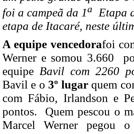
a
foi a campeã da 1
Etapa d
etapa de Itacaré, neste últ
A equipe vencedora
foi co
Werner e somou 3.660 po
equipe
Bavil com 2260 p
Bavil e o
3º lugar
quem con
com Fábio, Irlandson e P
pontos. Quem pescou o ma
Marcel Werner pegou o