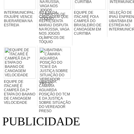
INTERMUNICIPAL:
ATLETA DA
EQUIPE DE
SELEÇÃO DE
ITAJUÍPE VENCE
CANOAGEM QUE
ITACARÉ FOI A
IPIAÚ ENFREN
BUERAREMA NA
REPRESENTA
CAMPEÃ DO
UBAITABA EM
ESTREIA
MARAÚ DISPUTA
BRASILEIRO DE
ESTRÉIA NO
NA RÚSSIA, VAGA
CANOAGEM EM
INTERMUNICI
NOS JOGOS
CURITIBA
OLÍMPICOS DE
TÓQUIO
EQUIPE DE
UBAITABA:
ITACARÉ É
CÂMARA
CAMPEÃ DA 2ª
AGUARDA
ETAPA DO BAIANO
POSIÇÃO DO TCM
DE CANOAGEM
E DA JUSTIÇA
VELOCIDADE
SOBRE SITUAÇÃO
DO VEREADOR
PRESO
PUBLICIDADE