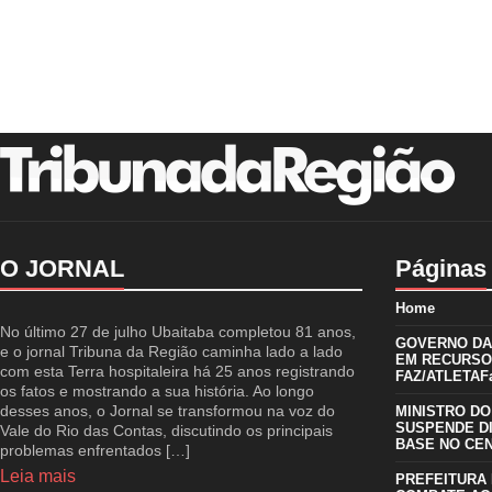
O JORNAL
Páginas
Home
No último 27 de julho Ubaitaba completou 81 anos,
GOVERNO DA 
e o jornal Tribuna da Região caminha lado a lado
EM RECURSO
com esta Terra hospitaleira há 25 anos registrando
FAZ/ATLETAFa
os fatos e mostrando a sua história. Ao longo
desses anos, o Jornal se transformou na voz do
MINISTRO DO
SUSPENDE D
Vale do Rio das Contas, discutindo os principais
BASE NO CE
problemas enfrentados […]
Leia mais
PREFEITURA 