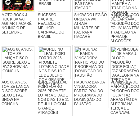
MOTO ROCK &
SUCESSO:
SHOW DO LEGIÃO
MARAÚ: BLOCO
ROCK BA VAI
ITACARÉ
URBANA VAI
DE CARNAVAL
AGITAR ITACARÉ
REALIZOU O
ATRAIR
“ALGODÃO DO
NO INICIO DE
MELHOR
MILHARES DE
FOLIA” MANTÉM
SETEMBRO
CARNAVAL DO
FÃS PARA
TRADIÇÃO NA
BRASIL
ITACARÉ
PRAIA DE
ALGODÕES
AOS 80 ANOS,
AURELINO LEAL:
ITABUNA: BANDA
PENÍNSULA DE
TOM ZÉ LANÇA
POIRI FORRO
VINGADORA
MARAÚ: BLOCO
DISCO SOBRE
2026 PROMETE
PARTICIPOU DO
“ALGODÃO DO
SEXO E FAZ
LOTAR A CIDADE
PROGRAMA DO
FOLIA ” FAZ
SHOW NA
NOS DIAS 10 E 11
DOMINGÃO DO
ARRASTÃO DA
CONCHA
DE JULHO COM
FAUSTÃO
ALEGRIA NA
GRANDE
TERÇA DE
ATRAÇÕES
CARNAVAL