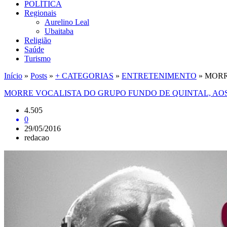
POLÍTICA
Regionais
Aurelino Leal
Ubaitaba
Religião
Saúde
Turismo
Início
»
Posts
»
+ CATEGORIAS
»
ENTRETENIMENTO
»
MORR
MORRE VOCALISTA DO GRUPO FUNDO DE QUINTAL, AOS
4.505
0
29/05/2016
redacao