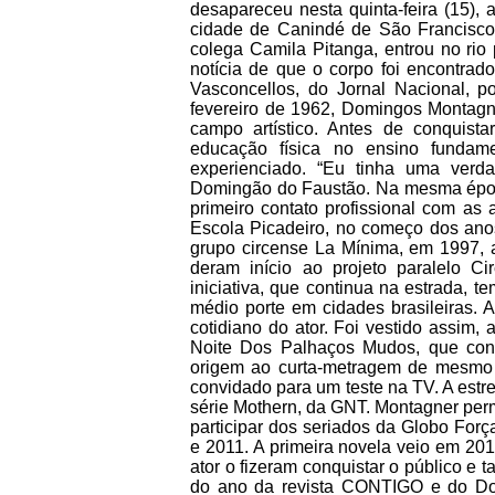
desapareceu nesta quinta-feira (15),
cidade de Canindé de São Francisco
colega Camila Pitanga, entrou no rio
notícia de que o corpo foi encontrado
Vasconcellos, do Jornal Nacional,
fevereiro de 1962, Domingos Montagne
campo artístico. Antes de conquista
educação física no ensino fundame
experienciado. “Eu tinha uma verd
Domingão do Faustão. Na mesma época 
primeiro contato profissional com as 
Escola Picadeiro, no começo dos ano
grupo circense La Mínima, em 1997,
deram início ao projeto paralelo Ci
iniciativa, que continua na estrada, t
médio porte em cidades brasileiras. 
cotidiano do ator. Foi vestido assim,
Noite Dos Palhaços Mudos, que con
origem ao curta-metragem de mesmo 
convidado para um teste na TV. A estr
série Mothern, da GNT. Montagner pe
participar dos seriados da Globo Forç
e 2011. A primeira novela veio em 20
ator o fizeram conquistar o público e
do ano da revista CONTIGO e do Dom