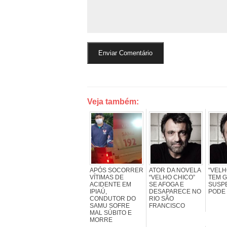
Veja também:
APÓS SOCORRER
ATOR DA NOVELA
“VELH
VÍTIMAS DE
“VELHO CHICO”
TEM 
ACIDENTE EM
SE AFOGA E
SUSP
IPIAÚ,
DESAPARECE NO
PODE 
CONDUTOR DO
RIO SÃO
SAMU SOFRE
FRANCISCO
MAL SÚBITO E
MORRE