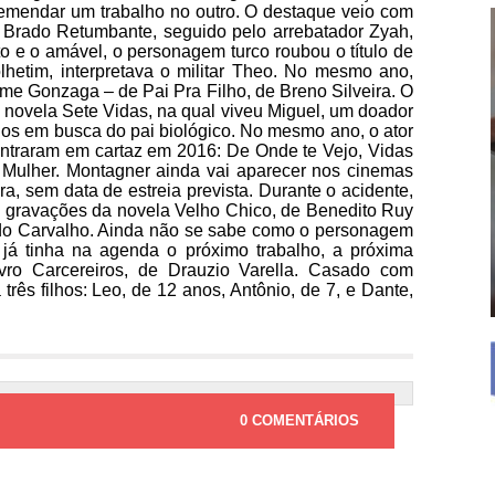
 emendar um trabalho no outro. O destaque veio com
e Brado Retumbante, seguido pelo arrebatador Zyah,
o e o amável, o personagem turco roubou o título de
lhetim, interpretava o militar Theo. No mesmo ano,
me Gonzaga – de Pai Pra Filho, de Breno Silveira. O
a novela Sete Vidas, na qual viveu Miguel, um doador
hos em busca do pai biológico. No mesmo ano, o ator
entraram em cartaz em 2016: De Onde te Vejo, Vidas
Mulher. Montagner ainda vai aparecer nos cinemas
a, sem data de estreia prevista. Durante o acidente,
 gravações da novela Velho Chico, de Benedito Ruy
do Carvalho. Ainda não se sabe como o personagem
 já tinha na agenda o próximo trabalho, a próxima
ivro Carcereiros, de Drauzio Varella. Casado com
três filhos: Leo, de 12 anos, Antônio, de 7, e Dante,
0 COMENTÁRIOS