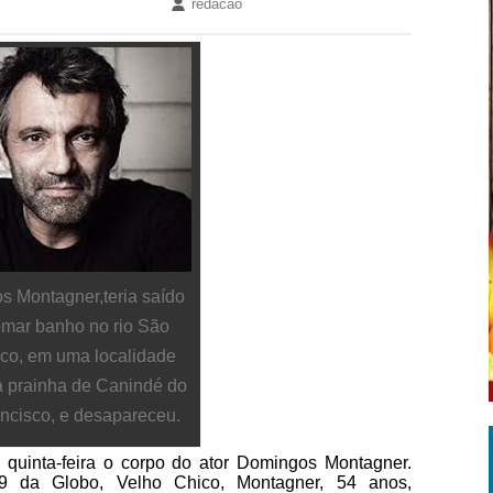
redacao
 Montagner,teria saído
omar banho no rio São
co, em uma localidade
 prainha de Canindé do
ncisco, e desapareceu.
 quinta-feira o corpo do ator Domingos Montagner.
 9 da Globo, Velho Chico, Montagner, 54 anos,