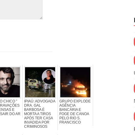
O CHICO ”
IPIAÚ: ADVOGADA
GRUPO EXPLODE
GRAVAÇÕES
DRA. GAL
AGÊNCIA
ENSAS E
BARBOSA É
BANCÁRIA E
SAIR DO AR
MORTA A TIROS
FOGE DE CANOA
APÓS TER CASA
PELO RIO S.
INVADIDA POR
FRANCISCO
CRIMINOSOS