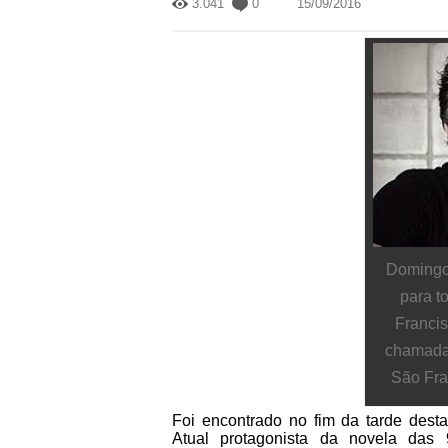
3.041
0
15/09/2016
Domingos
para t
Francis
chamada
São Fra
Foi encontrado no fim da tarde desta
Atual protagonista da novela das