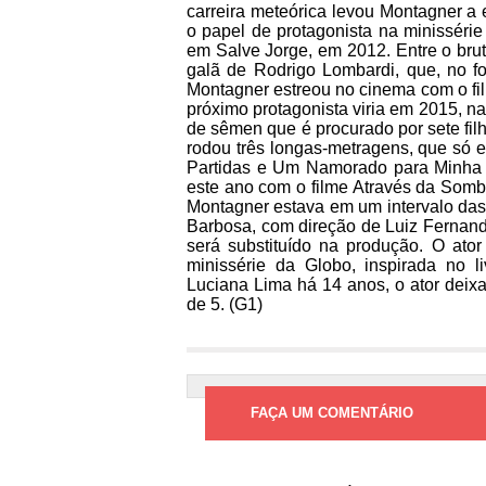
carreira meteórica levou Montagner a
o papel de protagonista na minisséri
em Salve Jorge, em 2012. Entre o brut
galã de Rodrigo Lombardi, que, no fo
Montagner estreou no cinema com o fil
próximo protagonista viria em 2015, n
de sêmen que é procurado por sete fil
rodou três longas-metragens, que só 
Partidas e Um Namorado para Minha 
este ano com o filme Através da Sombr
Montagner estava em um intervalo das
Barbosa, com direção de Luiz Fernan
será substituído na produção. O ator
minissérie da Globo, inspirada no l
Luciana Lima há 14 anos, o ator deixa 
de 5. (G1)
FAÇA UM COMENTÁRIO