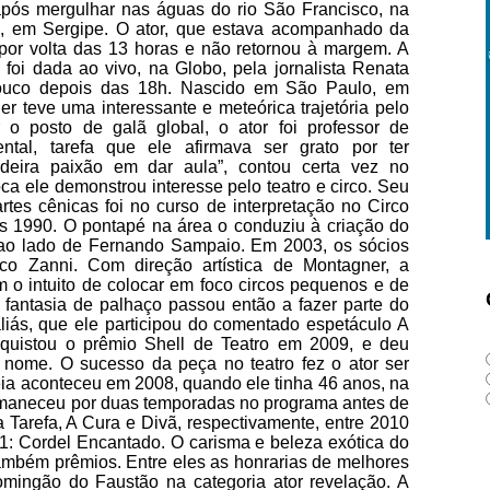
 após mergulhar nas águas do rio São Francisco, na
, em Sergipe. O ator, que estava acompanhado da
 por volta das 13 horas e não retornou à margem. A
 foi dada ao vivo, na Globo, pela jornalista Renata
 pouco depois das 18h. Nascido em São Paulo, em
r teve uma interessante e meteórica trajetória pelo
r o posto de galã global, o ator foi professor de
ntal, tarefa que ele afirmava ser grato por ter
adeira paixão em dar aula”, contou certa vez no
ele demonstrou interesse pelo teatro e circo. Seu
artes cênicas foi no curso de interpretação no Circo
s 1990. O pontapé na área o conduziu à criação do
 ao lado de Fernando Sampaio. Em 2003, os sócios
rco Zanni. Com direção artística de Montagner, a
em o intuito de colocar em foco circos pequenos e de
A fantasia de palhaço passou então a fazer parte do
 aliás, que ele participou do comentado espetáculo A
quistou o prêmio Shell de Teatro em 2009, e deu
nome. O sucesso da peça no teatro fez o ator ser
eia aconteceu em 2008, quando ele tinha 46 anos, na
rmaneceu por duas temporadas no programa antes de
a Tarefa, A Cura e Divã, respectivamente, entre 2010
11: Cordel Encantado. O carisma e beleza exótica do
 também prêmios. Entre eles as honrarias de melhores
ingão do Faustão na categoria ator revelação. A