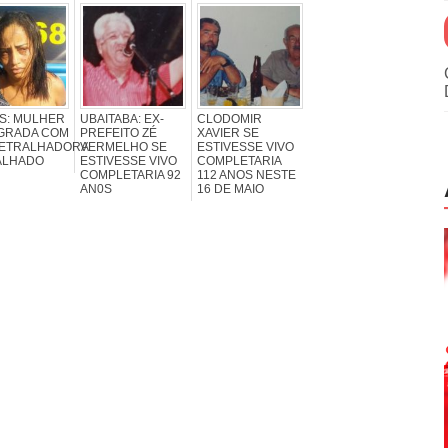
S: MULHER
UBAITABA: EX-
CLODOMIR
AGRADA COM
PREFEITO ZÉ
XAVIER SE
ETRALHADORA
VERMELHO SE
ESTIVESSE VIVO
ALHADO
ESTIVESSE VIVO
COMPLETARIA
COMPLETARIA 92
112 ANOS NESTE
AN0S
16 DE MAIO