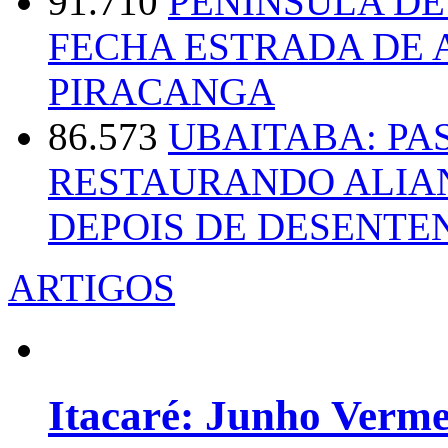
91.710
PENÍNSULA D
FECHA ESTRADA DE 
PIRACANGA
86.573
UBAITABA: PA
RESTAURANDO ALIA
DEPOIS DE DESENT
ARTIGOS
Itacaré: Junho Verm