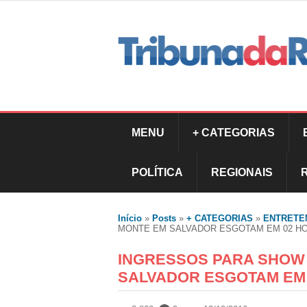
MENU
+ CATEGORIAS
POLÍTICA
REGIONAIS
Início
»
Posts
»
+ CATEGORIAS
»
ENTRETE
MONTE EM SALVADOR ESGOTAM EM 02 H
INGRESSOS PARA SHOW 
SALVADOR ESGOTAM EM