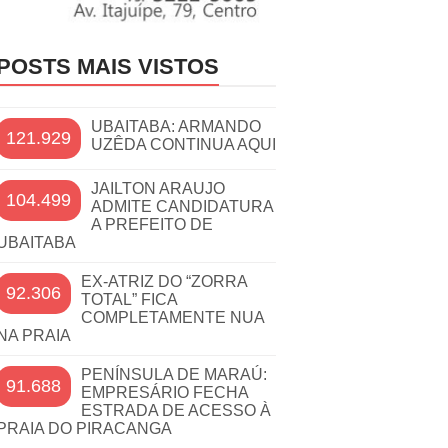
POSTS MAIS VISTOS
UBAITABA: ARMANDO
121.929
UZÊDA CONTINUA AQUI
JAILTON ARAUJO
104.499
ADMITE CANDIDATURA
A PREFEITO DE
UBAITABA
EX-ATRIZ DO “ZORRA
92.306
TOTAL” FICA
COMPLETAMENTE NUA
NA PRAIA
PENÍNSULA DE MARAÚ:
91.688
EMPRESÁRIO FECHA
ESTRADA DE ACESSO À
PRAIA DO PIRACANGA