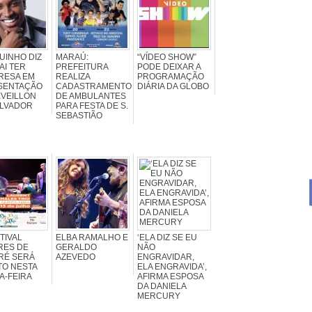
UINHO DIZ
MARAÚ:
“VÍDEO SHOW”
AI TER
PREFEITURA
PODE DEIXAR A
RESA EM
REALIZA
PROGRAMAÇÃO
SENTAÇÃO
CADASTRAMENTO
DIÁRIA DA GLOBO
ÉVEILLON
DE AMBULANTES
ALVADOR
PARA FESTA DE S.
SEBASTIÃO
STIVAL
ELBA RAMALHO E
‘ELA DIZ SE EU
RES DE
GERALDO
NÃO
RÉ SERÁ
AZEVEDO
ENGRAVIDAR,
TO NESTA
ELA ENGRAVIDA’,
A-FEIRA
AFIRMA ESPOSA
DA DANIELA
MERCURY