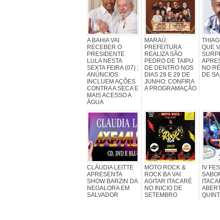
A BAHIA VAI
MARAÚ:
THIAG
RECEBER O
PREFEITURA
QUE V
PRESIDENTE
REALIZA SÃO
SURP
LULA NESTA
PEDRO DE TAIPU
APRE
SEXTA FEIRA (07) ;
DE DENTRO NOS
NO R
ANÚNCIOS
DIAS 28 E 29 DE
DE S
INCLUEM AÇÕES
JUNHO; CONFIRA
CONTRA A SECA E
A PROGRAMAÇÃO
MAIS ACESSO A
ÁGUA
CLÁUDIA LEITTE
MOTO ROCK &
IV FE
APRESENTA
ROCK BA VAI
SABO
SHOW BARZIN DA
AGITAR ITACARÉ
ITACA
NEGALORA EM
NO INICIO DE
ABER
SALVADOR
SETEMBRO
QUINT