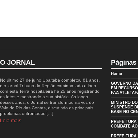
O JORNAL
Páginas
Home
No último 27 de julho Ubaitaba completou 81 anos,
GOVERNO DA 
e o jornal Tribuna da Região caminha lado a lado
EM RECURSO
com esta Terra hospitaleira há 25 anos registrando
FAZ/ATLETAFa
os fatos e mostrando a sua história. Ao longo
desses anos, o Jornal se transformou na voz do
MINISTRO DO
SUSPENDE D
Vale do Rio das Contas, discutindo os principais
BASE NO CE
problemas enfrentados […]
Leia mais
PREFEITURA 
COMBATE AO
PREFEITURA 