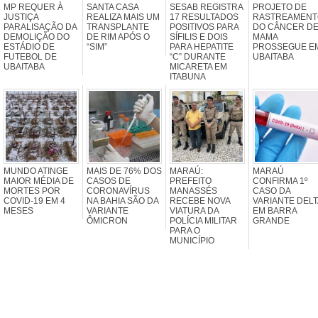
MP REQUER À
SANTA CASA
SESAB REGISTRA
PROJETO DE
JUSTIÇA
REALIZA MAIS UM
17 RESULTADOS
RASTREAMENT
PARALISAÇÃO DA
TRANSPLANTE
POSITIVOS PARA
DO CÂNCER D
DEMOLIÇÃO DO
DE RIM APÓS O
SÍFILIS E DOIS
MAMA
ESTÁDIO DE
“SIM”
PARA HEPATITE
PROSSEGUE E
FUTEBOL DE
“C” DURANTE
UBAITABA
UBAITABA
MICARETA EM
ITABUNA
MUNDO ATINGE
MAIS DE 76% DOS
MARAÚ:
MARAÚ
MAIOR MÉDIA DE
CASOS DE
PREFEITO
CONFIRMA 1º
MORTES POR
CORONAVÍRUS
MANASSÉS
CASO DA
COVID-19 EM 4
NA BAHIA SÃO DA
RECEBE NOVA
VARIANTE DELT
MESES
VARIANTE
VIATURA DA
EM BARRA
ÔMICRON
POLÍCIA MILITAR
GRANDE
PARA O
MUNICÍPIO