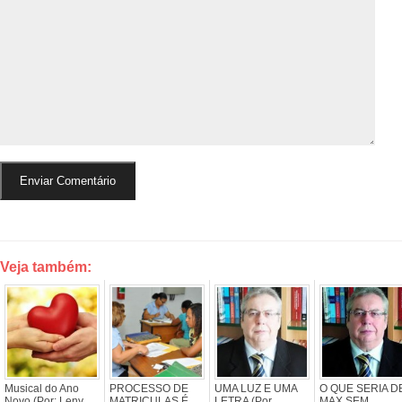
Veja também:
Musical do Ano
PROCESSO DE
UMA LUZ E UMA
O QUE SERIA D
Novo (Por: Leny
MATRICULAS É
LETRA (Por
MAX SEM