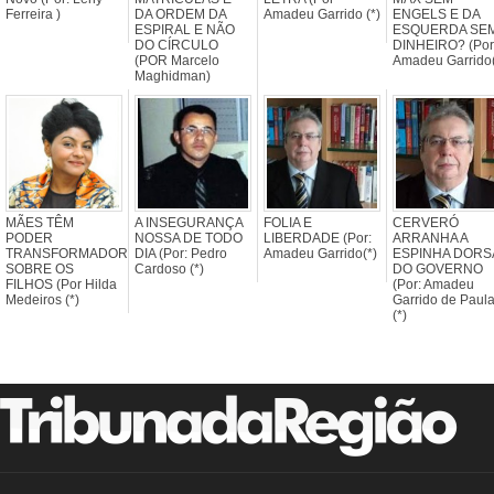
Ferreira )
DA ORDEM DA
Amadeu Garrido (*)
ENGELS E DA
ESPIRAL E NÃO
ESQUERDA SE
DO CÍRCULO
DINHEIRO? (Por
(POR Marcelo
Amadeu Garrido(
Maghidman)
MÃES TÊM
A INSEGURANÇA
FOLIA E
CERVERÓ
PODER
NOSSA DE TODO
LIBERDADE (Por:
ARRANHA A
TRANSFORMADOR
DIA (Por: Pedro
Amadeu Garrido(*)
ESPINHA DORS
SOBRE OS
Cardoso (*)
DO GOVERNO
FILHOS (Por Hilda
(Por: Amadeu
Medeiros (*)
Garrido de Paul
(*)