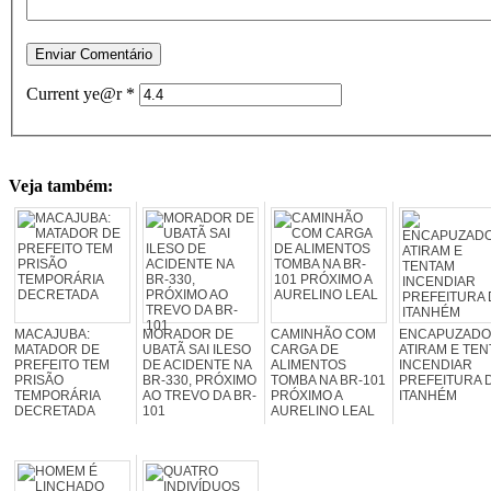
Current ye@r
*
Veja também:
MACAJUBA:
MORADOR DE
CAMINHÃO COM
ENCAPUZADO
MATADOR DE
UBATÃ SAI ILESO
CARGA DE
ATIRAM E TE
PREFEITO TEM
DE ACIDENTE NA
ALIMENTOS
INCENDIAR
PRISÃO
BR-330, PRÓXIMO
TOMBA NA BR-101
PREFEITURA 
TEMPORÁRIA
AO TREVO DA BR-
PRÓXIMO A
ITANHÉM
DECRETADA
101
AURELINO LEAL