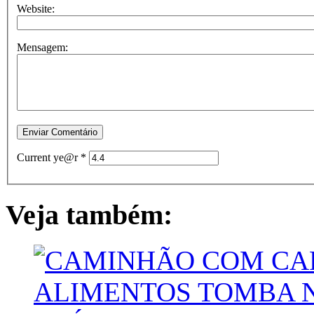
Website:
Mensagem:
Current ye@r
*
Veja também: