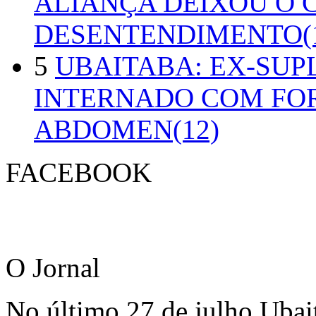
ALIANÇA DEIXOU O 
DESENTENDIMENTO(1
5
UBAITABA: EX-SUP
INTERNADO COM FO
ABDOMEN(12)
FACEBOOK
O Jornal
No último 27 de julho Ubai