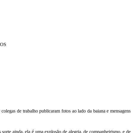
NOS
e colegas de trabalho publicaram fotos ao lado da baiana e mensagens
s sorte ainda, ela é uma explosão de alegria, de companheirismo, e de