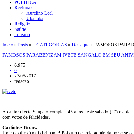
POLÍTICA
Regionais
Aurelino Leal
Ubaitaba
Religião
Saúde
Turismo
Início
»
Posts
»
+ CATEGORIAS
»
Destaque
»
FAMOSOS PARAB
FAMOSOS PARABENIZAM IVETE SANGALO EM SEU ANIVE
6.975
0
27/05/2017
redacao
A cantora Ivete Sangalo completa 45 anos neste sábado (27) e a data
com votos de felicidades.
Carlinhos Bronw
Hoje o sol está mais brilhante! Pois uma estrela admirada por esse c