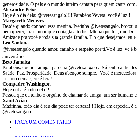
generosidade. O país e o mundo inteiro cantará para quem canta com a
Alexandre Peixe
Hoje é o dia dela: @ivetesangalo!!!! Parabéns Veveta, você é luz!!!
Margareth Menezes
Desde quando conheci essa menina, Ivetinha @ivetesangalo, brotou um
bem querer, luz e amor que contagia a todos. Minha querida, que Deus 
Amizade pra você e toda sua grande família. É o que desejamos, eu e 
Leo Santana
@ivetesangalo quando amor, carinho e respeito por ti.Vc é luz, vc é
aniversário
Beto Jamaica
Parabéns, querida amiga, parceira @ivetesangalo .. Só tenho a lhe des
Saúde, Paz, Prosperidade, Deus abençoe sempre.. Você é merecedora d
Te amo demais, vc é fera!
Compadre Washington
Hoje o dia é todo dela !!
Pessoa que eu tenho o orgulho de chamar de amiga, um ser humano c
Xand Avião
Madrinha, todo dia é seu dia pode ter certeza!!! Hoje, em especial, é
@ivetesangalo
FAÇA UM COMENTÁRIO