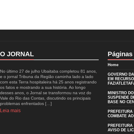
O JORNAL
Páginas
Home
No último 27 de julho Ubaitaba completou 81 anos,
GOVERNO DA 
e o jornal Tribuna da Região caminha lado a lado
EM RECURSO
com esta Terra hospitaleira há 25 anos registrando
FAZ/ATLETAFa
os fatos e mostrando a sua história. Ao longo
desses anos, o Jornal se transformou na voz do
MINISTRO DO
SUSPENDE D
Vale do Rio das Contas, discutindo os principais
BASE NO CE
problemas enfrentados […]
Leia mais
PREFEITURA 
COMBATE AO
PREFEITURA 
AVISO DE LIC