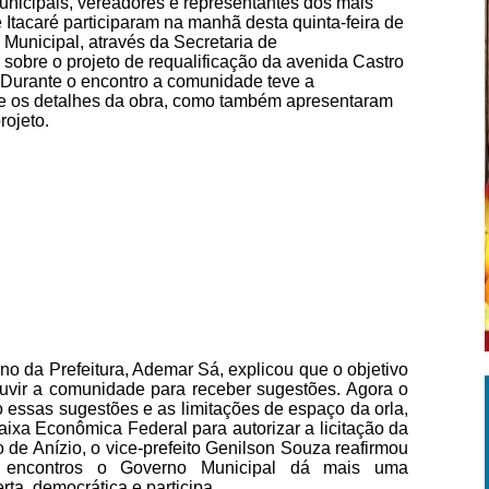
unicipais, vereadores e representantes dos mais
tacaré participaram na manhã desta quinta-feira de
Municipal, através da Secretaria de
sobre o projeto de requalificação da avenida Castro
 Durante o encontro a comunidade teve a
e os detalhes da obra, como também apresentaram
rojeto.
o da Prefeitura, Ademar Sá, explicou que o objetivo
uvir a comunidade para receber sugestões. Agora o
o essas sugestões e as limitações de espaço da orla,
ixa Econômica Federal para autorizar a licitação da
 de Anízio, o vice-prefeito Genilson Souza reafirmou
e encontros o Governo Municipal dá mais uma
ta, democrática e participa.