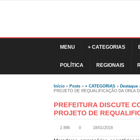
MENU
+ CATEGORIAS
POLÍTICA
REGIONAIS
Início
»
Posts
»
+ CATEGORIAS
»
Destaque
PROJETO DE REQUALIFICAÇÃO DA ORLA D
PREFEITURA DISCUTE C
PROJETO DE REQUALIFI
2.886
0
18/01/2018