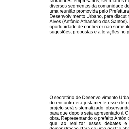
Moradores, empresários, secretários m
diversos segmentos da comunidade de I
uma reunião promovida pelo Prefeitura 
Desenvolvimento Urbano, para discutir 
Alves (Antônio Athanásio dos Santos).
oportunidade de conhecer não soment
sugestões, propostas e alterações no p
O secretário de Desenvolvimento Urban
do encontro era justamente esse de o
projeto será sistematizado, observand
para que depois seja apresentado à Ca
obra. Representando o prefeito Antônio
que ao realizar esses debates 
demonstração clara de uma gestão aber