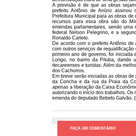
A previsão é de que as obras seja
prefeito Antônio de Anízio assinou
Prefeitura Municipal para as obras de
recursos para essa obra são do Min
emendas parlamentares, sendo uma n
federal Nelson Pelegrino, e a segun
Ronaldo Carleto.
De acordo com o prefeito Antônio de 
com outros serviços de requalificação 
primeiro ano de governo, foi iniciada
Longo, no bairro da Pituba, dando 
itecareenses e turistas. Além da mel
dos Cachorros.
Em breve serão iniciadas as obras de 
da Concha e da rua da Praia da Con
apenas a liberação da Caixa Econômic
autorizando o início dos trabalhos. Os 
emenda do deputado Bebeto Galvão. 
FAÇA UM COMENTÁRIO