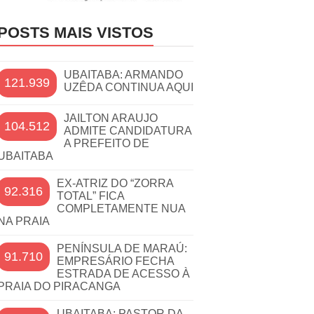
POSTS MAIS VISTOS
UBAITABA: ARMANDO
121.939
UZÊDA CONTINUA AQUI
JAILTON ARAUJO
104.512
ADMITE CANDIDATURA
A PREFEITO DE
UBAITABA
EX-ATRIZ DO “ZORRA
92.316
TOTAL” FICA
COMPLETAMENTE NUA
NA PRAIA
PENÍNSULA DE MARAÚ:
91.710
EMPRESÁRIO FECHA
ESTRADA DE ACESSO À
PRAIA DO PIRACANGA
UBAITABA: PASTOR DA