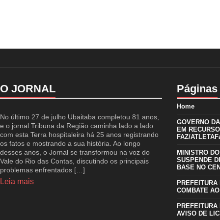
O JORNAL
Páginas
Home
No último 27 de julho Ubaitaba completou 81 anos,
GOVERNO DA 
e o jornal Tribuna da Região caminha lado a lado
EM RECURSO
com esta Terra hospitaleira há 25 anos registrando
FAZ/ATLETAFa
os fatos e mostrando a sua história. Ao longo
desses anos, o Jornal se transformou na voz do
MINISTRO DO
SUSPENDE D
Vale do Rio das Contas, discutindo os principais
BASE NO CE
problemas enfrentados […]
Leia mais
PREFEITURA 
COMBATE AO
PREFEITURA 
AVISO DE LIC