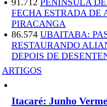
91.712
PENÍNSULA D
FECHA ESTRADA DE 
PIRACANGA
86.574
UBAITABA: PA
RESTAURANDO ALIA
DEPOIS DE DESENT
ARTIGOS
Itacaré: Junho Verm