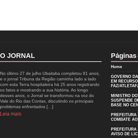
O JORNAL
Páginas
Home
No último 27 de julho Ubaitaba completou 81 anos,
GOVERNO DA 
e o jornal Tribuna da Região caminha lado a lado
EM RECURSO
com esta Terra hospitaleira há 25 anos registrando
FAZ/ATLETAFa
os fatos e mostrando a sua história. Ao longo
desses anos, o Jornal se transformou na voz do
MINISTRO DO
SUSPENDE D
Vale do Rio das Contas, discutindo os principais
BASE NO CE
problemas enfrentados […]
Leia mais
PREFEITURA 
COMBATE AO
PREFEITURA 
AVISO DE LIC