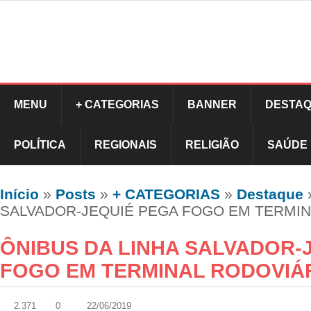
MENU
+ CATEGORIAS
BANNER
DESTAQ
POLÍTICA
REGIONAIS
RELIGIÃO
SAÚDE
Início
»
Posts
»
+ CATEGORIAS
»
Destaque
SALVADOR-JEQUIÉ PEGA FOGO EM TERMIN
ÔNIBUS DA LINHA SALVADOR-
FOGO EM TERMINAL RODOVIÁ
2.371
0
22/06/2019