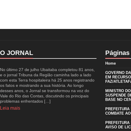
O JORNAL
Páginas
Home
No último 27 de julho Ubaitaba completou 81 anos,
GOVERNO DA 
e o jornal Tribuna da Região caminha lado a lado
EM RECURSO
com esta Terra hospitaleira há 25 anos registrando
FAZ/ATLETAFa
os fatos e mostrando a sua história. Ao longo
desses anos, o Jornal se transformou na voz do
MINISTRO DO
SUSPENDE D
Vale do Rio das Contas, discutindo os principais
BASE NO CE
problemas enfrentados […]
Leia mais
PREFEITURA 
COMBATE AO
PREFEITURA 
AVISO DE LIC