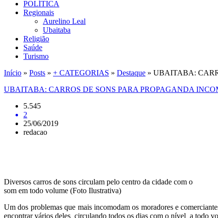
POLÍTICA
Regionais
Aurelino Leal
Ubaitaba
Religião
Saúde
Turismo
Início
»
Posts
»
+ CATEGORIAS
»
Destaque
»
UBAITABA: CAR
UBAITABA: CARROS DE SONS PARA PROPAGANDA IN
5.545
2
25/06/2019
redacao
Diversos carros de sons circulam pelo centro da cidade com o
som em todo volume (Foto Ilustrativa)
Um dos problemas que mais incomodam os moradores e comerciantes d
encontrar vários deles circulando todos os dias com o nível a todo 