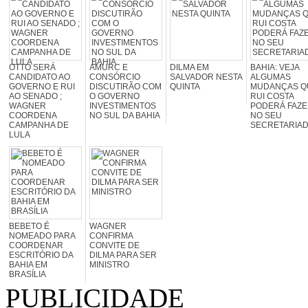
OTTO SERÁ
AMURC E
DILMA EM
BAHIA: VEJA
CANDIDATO AO
CONSÓRCIO
SALVADOR NESTA
ALGUMAS
GOVERNO E RUI
DISCUTIRÃO COM
QUINTA
MUDANÇAS Q
AO SENADO ;
O GOVERNO
RUI COSTA
WAGNER
INVESTIMENTOS
PODERÁ FAZ
COORDENA
NO SUL DA BAHIA
NO SEU
CAMPANHA DE
SECRETARIA
LULA
BEBETO É
WAGNER
NOMEADO PARA
CONFIRMA
COORDENAR
CONVITE DE
ESCRITÓRIO DA
DILMA PARA SER
BAHIA EM
MINISTRO
BRASÍLIA
PUBLICIDADE