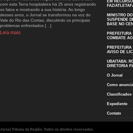
EM RECURSO
com esta Terra hospitaleira há 25 anos registrando
FAZ/ATLETAFa
os fatos e mostrando a sua história. Ao longo
desses anos, o Jornal se transformou na voz do
MINISTRO DO
SUSPENDE D
Vale do Rio das Contas, discutindo os principais
BASE NO CE
problemas enfrentados […]
Leia mais
PREFEITURA 
COMBATE AO
PREFEITURA 
AVISO DE LIC
UBAITABA: R
DIRETORIA P
O Jornal
Como anunci
Classificados
Expediente
Contato
Jornal Tribuna da Região. Todos os direitos reservados.