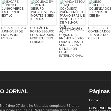
ITACARÉ INICIA O
COLISÃO EM
“AINDA ESTOU
UESC RECEBE
JUNHO VERDE
PORTO SEGURO
AQUI ”
COMENDA DOS
EM GRANDE
PROVOCA DUAS
CONQUISTA
180 ANOS DO
ESTILO
MORTES E SEIS
PRÊMIO INÉDITO
CEE-BA
FERIDOS
PARA O BRASIL E
VENCE OSCAR
DE MELHOR
FILME
INTERNACIONAL
O JORNAL
Páginas
Home
No último 27 de julho Ubaitaba completou 81 anos,
GOVERNO DA 
e o jornal Tribuna da Região caminha lado a lado