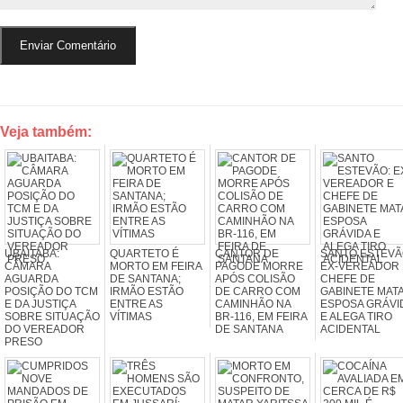
Veja também:
UBAITABA:
QUARTETO É
CANTOR DE
SANTO ESTEVÃ
CÂMARA
MORTO EM FEIRA
PAGODE MORRE
EX-VEREADOR 
AGUARDA
DE SANTANA;
APÓS COLISÃO
CHEFE DE
POSIÇÃO DO TCM
IRMÃO ESTÃO
DE CARRO COM
GABINETE MAT
E DA JUSTIÇA
ENTRE AS
CAMINHÃO NA
ESPOSA GRÁVI
SOBRE SITUAÇÃO
VÍTIMAS
BR-116, EM FEIRA
E ALEGA TIRO
DO VEREADOR
DE SANTANA
ACIDENTAL
PRESO