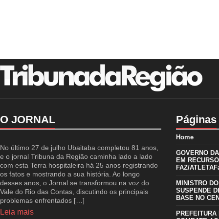
O JORNAL
Páginas
Home
No último 27 de julho Ubaitaba completou 81 anos,
GOVERNO DA 
e o jornal Tribuna da Região caminha lado a lado
EM RECURSO
com esta Terra hospitaleira há 25 anos registrando
FAZ/ATLETAFa
os fatos e mostrando a sua história. Ao longo
desses anos, o Jornal se transformou na voz do
MINISTRO DO
SUSPENDE D
Vale do Rio das Contas, discutindo os principais
BASE NO CE
problemas enfrentados […]
Leia mais
PREFEITURA 