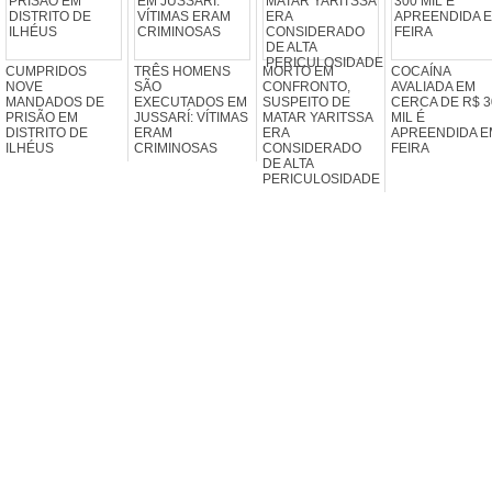
CUMPRIDOS
TRÊS HOMENS
MORTO EM
COCAÍNA
NOVE
SÃO
CONFRONTO,
AVALIADA EM
MANDADOS DE
EXECUTADOS EM
SUSPEITO DE
CERCA DE R$ 3
PRISÃO EM
JUSSARÍ: VÍTIMAS
MATAR YARITSSA
MIL É
DISTRITO DE
ERAM
ERA
APREENDIDA E
ILHÉUS
CRIMINOSAS
CONSIDERADO
FEIRA
DE ALTA
PERICULOSIDADE