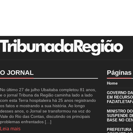
O JORNAL
Páginas
Home
No último 27 de julho Ubaitaba completou 81 anos,
GOVERNO DA 
e o jornal Tribuna da Região caminha lado a lado
EM RECURSO
com esta Terra hospitaleira há 25 anos registrando
FAZ/ATLETAFa
os fatos e mostrando a sua história. Ao longo
desses anos, o Jornal se transformou na voz do
MINISTRO DO
SUSPENDE D
Vale do Rio das Contas, discutindo os principais
BASE NO CE
problemas enfrentados […]
Leia mais
PREFEITURA 