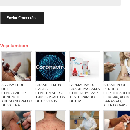
Veja também:
ANVISA PEDE
BRASIL TEM 98
FARMÁCIAS DO
BRASIL PODE
QUE
CASOS
BRASIL PASSAM A
PERDER
CONSUMIDOR
CONFIRMADOS E
COMERCIALIZAR
CERTIFICADO 
DENUNCIE
1.485 SUSPEITOS
TESTE RÁPIDO
ELIMINAÇÃO D
ABUSO NO VALOR
DE COVID-19
DE HIV
SARAMPO,
DE VACINA
ALERTA OPAS