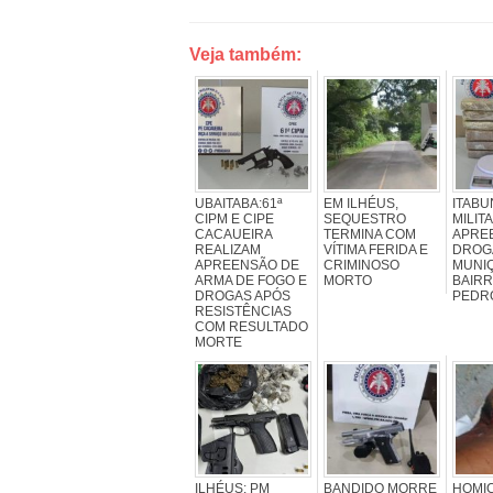
Veja também:
UBAITABA:61ª
EM ILHÉUS,
ITABU
CIPM E CIPE
SEQUESTRO
MILIT
CACAUEIRA
TERMINA COM
APRE
REALIZAM
VÍTIMA FERIDA E
DROG
APREENSÃO DE
CRIMINOSO
MUNI
ARMA DE FOGO E
MORTO
BAIRR
DROGAS APÓS
PEDR
RESISTÊNCIAS
COM RESULTADO
MORTE
ILHÉUS: PM
BANDIDO MORRE
HOMIC