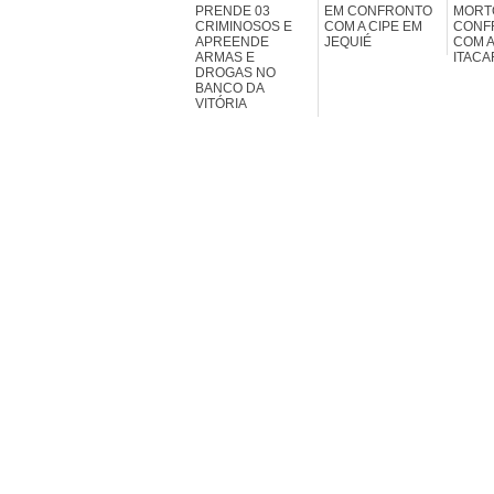
PRENDE 03
EM CONFRONTO
MORT
CRIMINOSOS E
COM A CIPE EM
CONF
APREENDE
JEQUIÉ
COM A
ARMAS E
ITACA
DROGAS NO
BANCO DA
VITÓRIA