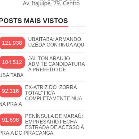
POSTS MAIS VISTOS
UBAITABA: ARMANDO
121.938
UZÊDA CONTINUA AQUI
JAILTON ARAUJO
104.512
ADMITE CANDIDATURA
A PREFEITO DE
UBAITABA
EX-ATRIZ DO “ZORRA
92.316
TOTAL” FICA
COMPLETAMENTE NUA
NA PRAIA
PENÍNSULA DE MARAÚ:
91.698
EMPRESÁRIO FECHA
ESTRADA DE ACESSO À
PRAIA DO PIRACANGA