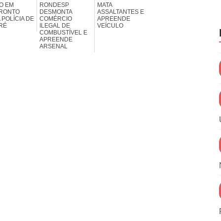
O EM
RONDESP
MATA
RONTO
DESMONTA
ASSALTANTES E
 POLÍCIA DE
COMÉRCIO
APREENDE
RÉ
ILEGAL DE
VEÍCULO
COMBUSTÍVEL E
APREENDE
ARSENAL