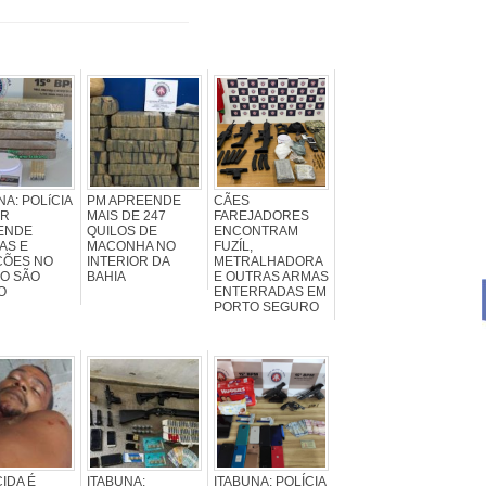
NA: POLíCIA
PM APREENDE
CÃES
AR
MAIS DE 247
FAREJADORES
ENDE
QUILOS DE
ENCONTRAM
AS E
MACONHA NO
FUZÍL,
ÇÕES NO
INTERIOR DA
METRALHADORA
O SÃO
BAHIA
E OUTRAS ARMAS
O
ENTERRADAS EM
PORTO SEGURO
IDA É
ITABUNA:
ITABUNA: POLÍCIA