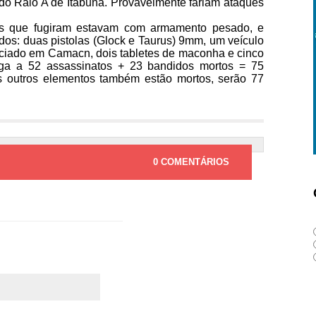
 do Raio A de Itabuna. Provavelmente fariam ataques
s que fugiram estavam com armamento pesado, e
os: duas pistolas (Glock e Taurus) 9mm, um veículo
nciado em Camacn, dois tabletes de maconha e cinco
ega a 52 assassinatos + 23 bandidos mortos = 75
os outros elementos também estão mortos, serão 77
0 COMENTÁRIOS