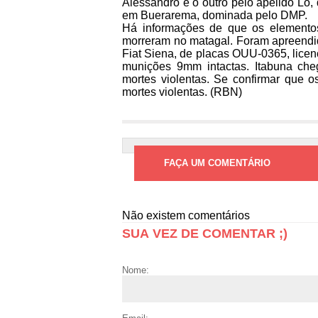
Alessandro e o outro pelo apelido Ló,
em Buerarema, dominada pelo DMP.
Há informações de que os elemento
morreram no matagal. Foram apreendid
Fiat Siena, de placas OUU-0365, lice
munições 9mm intactas. Itabuna ch
mortes violentas. Se confirmar que 
mortes violentas. (RBN)
FAÇA UM COMENTÁRIO
Não existem comentários
SUA VEZ DE COMENTAR ;)
Nome: