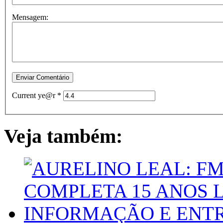
Mensagem:
Current ye@r
*
Veja também: