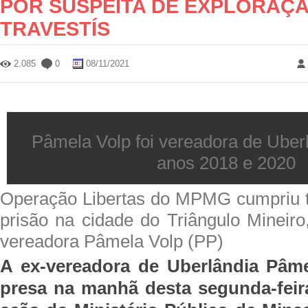
POR SUSPEITA DE EXPLORAÇ
TRAVESTÍS
2.085
0
08/11/2021
Pâmela Volp foi vereadora de Uberl
anos 2018 e 2020
Operação Libertas do MPMG cumpriu 
prisão na cidade do Triângulo Mineiro
vereadora Pâmela Volp (PP)
A ex-vereadora de Uberlândia Pâme
presa na manhã desta segunda-feir