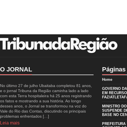
O JORNAL
Páginas
Home
No último 27 de julho Ubaitaba completou 81 anos,
GOVERNO DA 
e o jornal Tribuna da Região caminha lado a lado
EM RECURSO
com esta Terra hospitaleira há 25 anos registrando
FAZ/ATLETAFa
os fatos e mostrando a sua história. Ao longo
desses anos, o Jornal se transformou na voz do
MINISTRO DO
SUSPENDE D
Vale do Rio das Contas, discutindo os principais
BASE NO CE
problemas enfrentados […]
Leia mais
PREFEITURA 