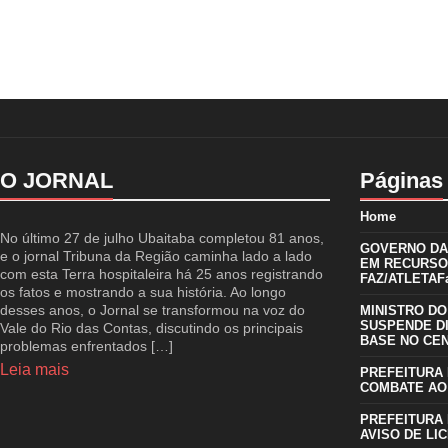
O JORNAL
Páginas
Home
No último 27 de julho Ubaitaba completou 81 anos,
GOVERNO DA 
e o jornal Tribuna da Região caminha lado a lado
EM RECURSO
com esta Terra hospitaleira há 25 anos registrando
FAZ/ATLETAFa
os fatos e mostrando a sua história. Ao longo
desses anos, o Jornal se transformou na voz do
MINISTRO DO
SUSPENDE D
Vale do Rio das Contas, discutindo os principais
BASE NO CE
problemas enfrentados […]
Leia mais
PREFEITURA 
COMBATE AO
PREFEITURA 
AVISO DE LIC