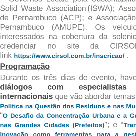
Solid Waste Association (ISWA); Ass
de Pernambuco (ACP); e Associação 
Pernambuco (AMUPE). Os veícul
interessados na cobertura da soleni
credenciar no site da CIRSO
link
.
https://www.cirsol.com.br/
inscricao/
Programação
Durante os três dias de evento, ha
diálogos com especialistas
internacionais
que
vão abordar temas
Política na Questão dos Resíduos e nas M
“
O Desafio da Concentração Urbana e a G
”; e “
nas Grandes Cidades (Prefeitos)
Tra
inovação como ferramentas para a gest