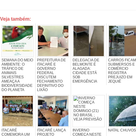
Veja também:
SEMANA DO MEIO
PREFEITURA DE
DELEGACIA DE
CARROS FICAM
AMBIENTE: O
ITACARÉ E
BELMONTE É
SUBMERSOS E
TRÁFICO DE
GOVERNO
ALAGADA:
COMÉRCIO
ANIMAIS
FEDERAL
CIDADE ESTÁ
REGISTRA
SILVESTRES
DISCUTEM
SOB
PREJUIZO EM
AMEAÇA A
FECHAMENTO
EMERGÊNCIA
JEQUIÉ
BIODIVERSIDADE
DEFINITIVO DO
DO PLANETA
LIXÃO
ITACARÉ
ITACARÉ LANÇA
INVERNO
NATAL CHUVOS
COMEMORA UM
PROJETO
COMEÇA NESTE