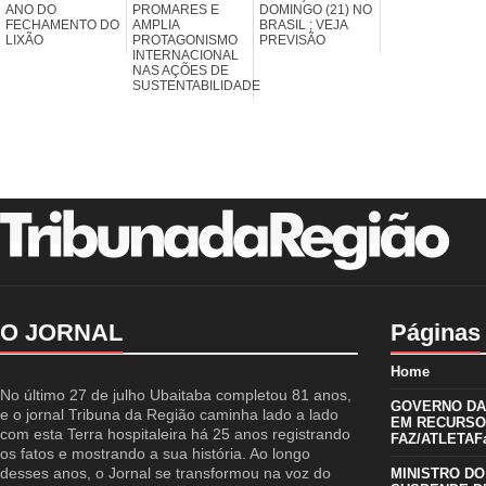
ANO DO
PROMARES E
DOMINGO (21) NO
FECHAMENTO DO
AMPLIA
BRASIL ; VEJA
LIXÃO
PROTAGONISMO
PREVISÃO
INTERNACIONAL
NAS AÇÕES DE
SUSTENTABILIDADE
O JORNAL
Páginas
Home
No último 27 de julho Ubaitaba completou 81 anos,
GOVERNO DA 
e o jornal Tribuna da Região caminha lado a lado
EM RECURSO
com esta Terra hospitaleira há 25 anos registrando
FAZ/ATLETAFa
os fatos e mostrando a sua história. Ao longo
desses anos, o Jornal se transformou na voz do
MINISTRO DO