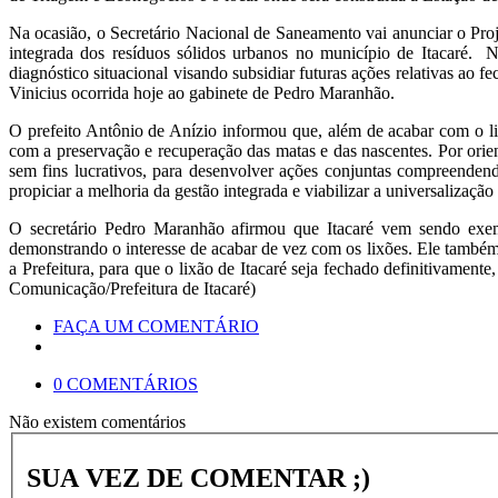
Na ocasião, o Secretário Nacional de Saneamento vai anunciar o Pro
integrada dos resíduos sólidos urbanos no município de Itacaré. 
diagnóstico situacional visando subsidiar futuras ações relativas ao
Vinicius ocorrida hoje ao gabinete de Pedro Maranhão.
O prefeito Antônio de Anízio informou que, além de acabar com o lix
com a preservação e recuperação das matas e das nascentes. Por ori
sem fins lucrativos, para desenvolver ações conjuntas compreendendo
propiciar a melhoria da gestão integrada e viabilizar a universalizaçã
O secretário Pedro Maranhão afirmou que Itacaré vem sendo exe
demonstrando o interesse de acabar de vez com os lixões. Ele também
a Prefeitura, para que o lixão de Itacaré seja fechado definitivamen
Comunicação/Prefeitura de Itacaré)
FAÇA UM COMENTÁRIO
0 COMENTÁRIOS
Não existem comentários
SUA VEZ DE COMENTAR ;)