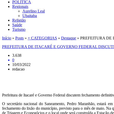
POLÍTICA
Regionais
Aurelino Leal
Ubaitaba
Religião
Saúde
Turismo
Início
»
Posts
»
+ CATEGORIAS
»
Destaque
»
PREFEITURA DE
PREFEITURA DE ITACARÉ E GOVERNO FEDERAL DISCU
3.638
0
10/03/2022
redacao
Prefeitura de Itacaré e Governo Federal discutem fechamento definiti
O secretário nacional do Saneamento, Pedro Maranhão, estará em I
fechamento do lixão do município, previsto para o mês de maio. Na qu
de Triagem e Econegócios e o local onde será construída a Estação 