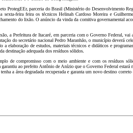
jeto ProtegEEr, parceria do Brasil (Ministério do Desenvolvimento R
Na sexta-feira feira os técnicos Helinah Cardoso Moreira e Guilherm
 fechamento do lixão. O anúncio da vinda da comitiva governamental aco
ão, a Prefeitura de Itacaré, em parceria com o Governo Federal, vai a
entação do secretário nacional Pedro Maranhão, o município deverá cel
 a elaboração de estudos, materiais técnicos e didáticos e programas
o da destinação adequada dos resíduos sólidos.
mplo de compromisso com o meio ambiente e com os resíduos sóli
 garantiu ao prefeito Antônio de Anízio que o Governo Federal estará m
te, tenha a área degradada recuperada e garanta um novo destino correto