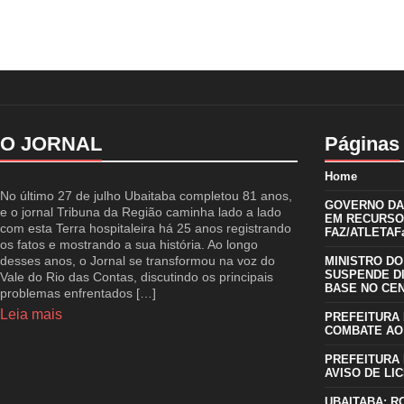
O JORNAL
Páginas
Home
No último 27 de julho Ubaitaba completou 81 anos,
GOVERNO DA 
e o jornal Tribuna da Região caminha lado a lado
EM RECURSO
com esta Terra hospitaleira há 25 anos registrando
FAZ/ATLETAFa
os fatos e mostrando a sua história. Ao longo
desses anos, o Jornal se transformou na voz do
MINISTRO DO
SUSPENDE D
Vale do Rio das Contas, discutindo os principais
BASE NO CE
problemas enfrentados […]
Leia mais
PREFEITURA 
COMBATE AO
PREFEITURA 
AVISO DE LIC
UBAITABA: R