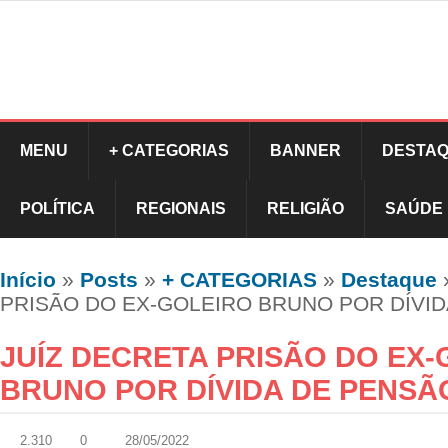
MENU
+ CATEGORIAS
BANNER
DESTAQ
POLÍTICA
REGIONAIS
RELIGIÃO
SAÚDE
Início
»
Posts
»
+ CATEGORIAS
»
Destaque
PRISÃO DO EX-GOLEIRO BRUNO POR DÍVI
JUÍZ DECRETA PRISÃO DO EX
BRUNO POR DÍVIDA DE PENSÃ
2.310
0
28/05/2022