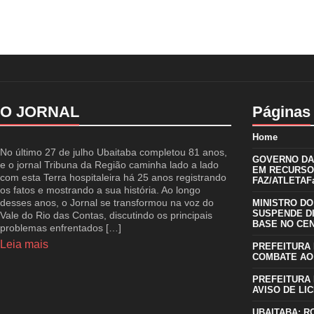
O JORNAL
Páginas
Home
No último 27 de julho Ubaitaba completou 81 anos,
GOVERNO DA 
e o jornal Tribuna da Região caminha lado a lado
EM RECURSO
com esta Terra hospitaleira há 25 anos registrando
FAZ/ATLETAFa
os fatos e mostrando a sua história. Ao longo
desses anos, o Jornal se transformou na voz do
MINISTRO DO
SUSPENDE D
Vale do Rio das Contas, discutindo os principais
BASE NO CE
problemas enfrentados […]
Leia mais
PREFEITURA 
COMBATE AO
PREFEITURA 
AVISO DE LIC
UBAITABA: R