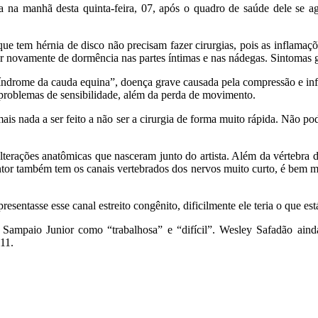
na manhã desta quinta-feira, 07, após o quadro de saúde dele se agra
e tem hérnia de disco não precisam fazer cirurgias, pois as inflamaç
ixar novamente de dormência nas partes íntimas e nas nádegas. Sintoma
ndrome da cauda equina”, doença grave causada pela compressão e infla
ros problemas de sensibilidade, além da perda de movimento.
ais nada a ser feito a não ser a cirurgia de forma muito rápida. Não p
erações anatômicas que nasceram junto do artista. Além da vértebra de
tor também tem os canais vertebrados dos nervos muito curto, é bem mai
esentasse esse canal estreito congênito, dificilmente ele teria o que est
r Sampaio Junior como “trabalhosa” e “difícil”. Wesley Safadão aind
 11.