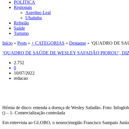
POLÍTICA
Regionais
Aurelino Leal
Ubaitaba
Religião
Saúde
Turismo
Início
»
Posts
»
+ CATEGORIAS
»
Destaque
»
‘QUADRO DE SA
‘QUADRO DE SAÚDE DE WESLEY SAFADÃO PIOROU’, DI
2.752
0
10/07/2022
redacao
Hérnia de disco: entenda a doença de Wesley Safadão- Foto: Infoglo
() – 1- Comercialização controlada
Em entrevista ao GLOBO, o neurocirurgião Francisco Sampaio Junior 