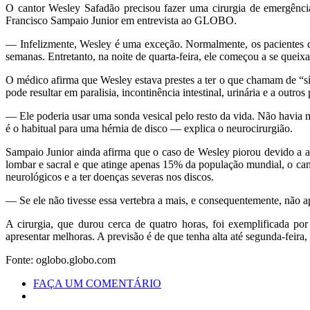
O cantor Wesley Safadão precisou fazer uma cirurgia de emergência 
Francisco Sampaio Junior em entrevista ao GLOBO.
— Infelizmente, Wesley é uma exceção. Normalmente, os pacientes qu
semanas. Entretanto, na noite de quarta-feira, ele começou a se que
O médico afirma que Wesley estava prestes a ter o que chamam de “sí
pode resultar em paralisia, incontinência intestinal, urinária e a out
— Ele poderia usar uma sonda vesical pelo resto da vida. Não havia m
é o habitual para uma hérnia de disco — explica o neurocirurgião.
Sampaio Junior ainda afirma que o caso de Wesley piorou devido a alt
lombar e sacral e que atinge apenas 15% da população mundial, o can
neurológicos e a ter doenças severas nos discos.
— Se ele não tivesse essa vertebra a mais, e consequentemente, não apr
A cirurgia, que durou cerca de quatro horas, foi exemplificada po
apresentar melhoras. A previsão é de que tenha alta até segunda-feira,
Fonte: oglobo.globo.com
FAÇA UM COMENTÁRIO