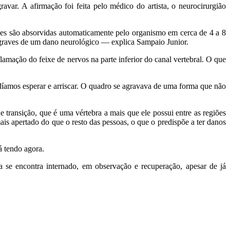
var. A afirmação foi feita pelo médico do artista, o neurocirurgião
ões são absorvidas automaticamente pelo organismo em cerca de 4 a 8
s graves de um dano neurológico — explica Sampaio Junior.
mação do feixe de nervos na parte inferior do canal vertebral. O que
odíamos esperar e arriscar. O quadro se agravava de uma forma que não
 transição, que é uma vértebra a mais que ele possui entre as regiões
s apertado do que o resto das pessoas, o que o predispõe a ter danos
á tendo agora.
a se encontra internado, em observação e recuperação, apesar de já