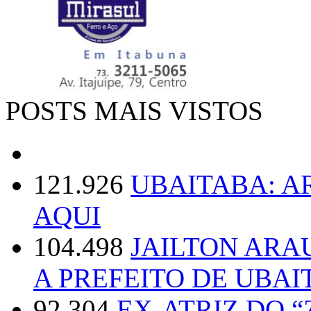
POSTS MAIS VISTOS
121.926
UBAITABA: 
AQUI
104.498
JAILTON ARA
A PREFEITO DE UBAI
92.304
EX-ATRIZ DO 