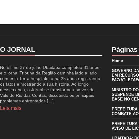
O JORNAL
Páginas
Home
No último 27 de julho Ubaitaba completou 81 anos,
GOVERNO DA 
e o jornal Tribuna da Região caminha lado a lado
EM RECURSO
com esta Terra hospitaleira há 25 anos registrando
FAZ/ATLETAFa
os fatos e mostrando a sua história. Ao longo
desses anos, o Jornal se transformou na voz do
MINISTRO DO
SUSPENDE D
Vale do Rio das Contas, discutindo os principais
BASE NO CE
problemas enfrentados […]
Leia mais
PREFEITURA 
COMBATE AO
PREFEITURA 
AVISO DE LIC
UBAITABA: R