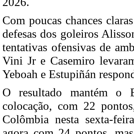
2026.
Com poucas chances claras 
defesas dos goleiros Alisso
tentativas ofensivas de am
Vini Jr e Casemiro levaram
Yeboah e Estupiñán respond
O resultado mantém o B
colocação, com 22 pontos,
Colômbia nesta sexta-fei
agora com 24 pontos, mas 