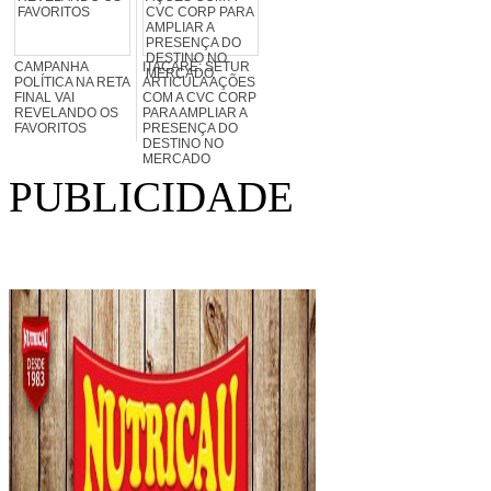
CAMPANHA
ITACARÉ: SETUR
POLÍTICA NA RETA
ARTICULA AÇÕES
FINAL VAI
COM A CVC CORP
REVELANDO OS
PARA AMPLIAR A
FAVORITOS
PRESENÇA DO
DESTINO NO
MERCADO
PUBLICIDADE