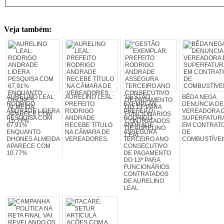
Veja também:
AURELINO LEAL:
AURELINO LEAL:
“GESTÃO
BÊDA NEGA
RODRIGO
PREFEITO
EXEMPLAR:
DENUNCIA DE
ANDRADE LIDERA
RODRIGO
PREFEITO
VEREADORA 
PESQUISA COM
ANDRADE
RODRIGO
SUPERFATUR
67,91%
RECEBE TÍTULO
ANDRADE
EM CONTRAT
ENQUANTO
NA CÂMARA DE
ASSEGURA
DE
DHONES ALMEIDA
VEREADORES.
TERCEIRO ANO
COMBUSTÍVEI
APARECE COM
CONSECUTIVO
10,77%
DE PAGAMENTO
DO 13º PARA
FUNCIONÁRIOS
CONTRATADOS
DE AURELINO
LEAL