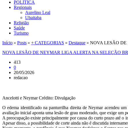
POLÍTICA
Regionais
Aurelino Leal
Ubaitaba
Religião
Saúde
Turismo
Início
»
Posts
»
+ CATEGORIAS
»
Destaque
»
NOVA LESÃO DE 
NOVA LESÃO DE NEYMAR LIGA ALERTA NA SELEÇÃO BR
413
0
20/05/2026
redacao
Ancelotti e Neymar Crédito: Divulgação
O edema identificado na panturrilha direita de Neymar acendeu um 
avaliação inicial aponta uma lesão de grau moderado, que exige um pe
A preocupação existe principalmente por causa do curto prazo até o i
Apesar disso, a possibilidade de corte ainda não é discutida intername