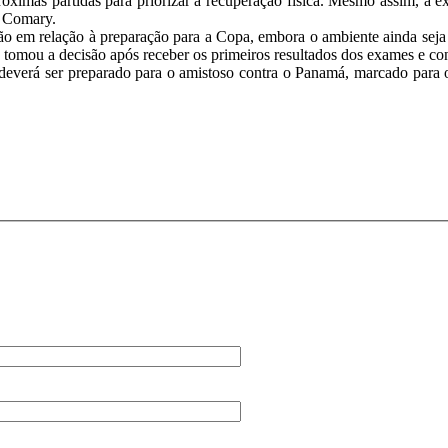
mas partidas para priorizar a recuperação física. Mesmo assim, a expec
a Comary.
ensão em relação à preparação para a Copa, embora o ambiente ainda sej
o tomou a decisão após receber os primeiros resultados dos exames e co
deverá ser preparado para o amistoso contra o Panamá, marcado para o