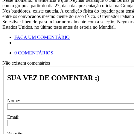
Neste momento, a tendência é que Neymar desfalque o Santos nas próxi
com o grupo a partir do dia 27, data da apresentação oficial na Granj
Nos bastidores, existe cautela. A condição física do jogador gera t
entre os convocados mesmo ciente do risco físico. O treinador italian
Se estiver liberado para treinar normalmente com a seleção, Neymar 
Estados Unidos, no último teste antes da estreia no Mundial.
FAÇA UM COMENTÁRIO
0 COMENTÁRIOS
Não existem comentários
SUA VEZ DE COMENTAR ;)
Nome:
Email:
Website: