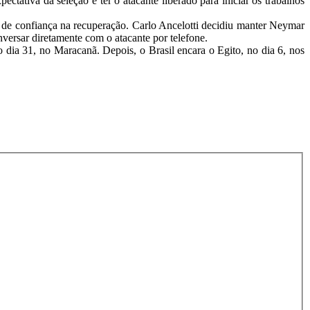
tativa da seleção é ter o atacante liberado para iniciar os trabalhos
a de confiança na recuperação. Carlo Ancelotti decidiu manter Neymar
nversar diretamente com o atacante por telefone.
 dia 31, no Maracanã. Depois, o Brasil encara o Egito, no dia 6, nos