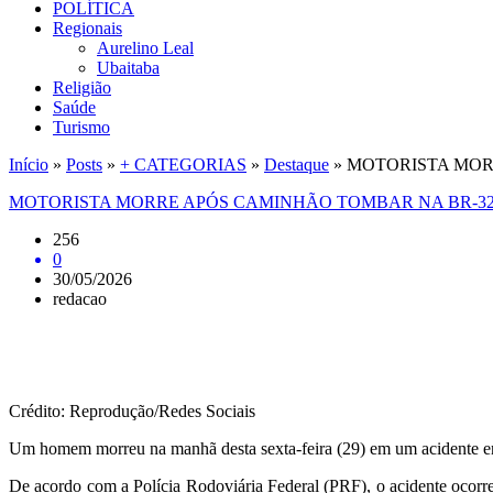
POLÍTICA
Regionais
Aurelino Leal
Ubaitaba
Religião
Saúde
Turismo
Início
»
Posts
»
+ CATEGORIAS
»
Destaque
»
MOTORISTA MOR
MOTORISTA MORRE APÓS CAMINHÃO TOMBAR NA BR-3
256
0
30/05/2026
redacao
Crédito: Reprodução/Redes Sociais
Um homem morreu na manhã desta sexta-feira (29) em um acidente e
De acordo com a Polícia Rodoviária Federal (PRF), o acidente ocorreu