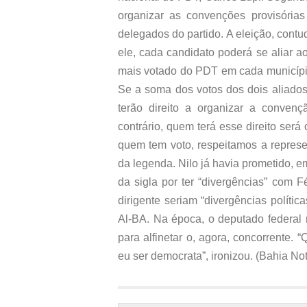
organizar as convenções provisórias
delegados do partido. A eleição, con
ele, cada candidato poderá se aliar 
mais votado do PDT em cada municípi
Se a soma dos votos dos dois aliados
terão direito a organizar a convençã
contrário, quem terá esse direito será 
quem tem voto, respeitamos a represen
da legenda. Nilo já havia prometido, e
da sigla por ter “divergências” com F
dirigente seriam “divergências políti
Al-BA. Na época, o deputado federal
para alfinetar o, agora, concorrente.
eu ser democrata”, ironizou. (Bahia Not