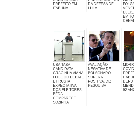
PREFEITO EM
DA DEFESA DE
FOLG
ITABUNA
LULA
VENC
ELEIÇ
EM T
CENÁ
UBAITABA:
AVALIAÇÃO
MORR
CANDIDATA
NEGATIVA DE
COVID
GRACINHA VIANA
BOLSONARO
PREFE
FOGE DO DEBATE
SUPERA
ITABU
E FRUSTA
POSITIVA, DIZ
DEPUT
EXPECTATIVA
PESQUISA
MEND
DOS ELEITORES;
92 AN
BÊDA
COMPARECE
SOZINHA