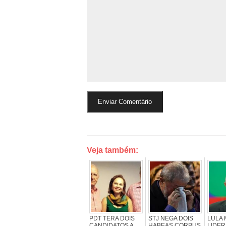
Veja também:
PDT TERA DOIS
STJ NEGA DOIS
LULA
CANDIDATOS A
HABEAS CORPUS
LIDE