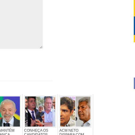
 MANTÉM
CONHEÇA OS
ACM NETO
RANÇA
CANDIDATOS
DISPARA COM