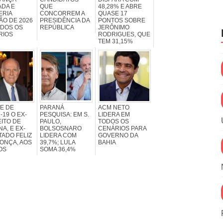
ADA E
QUE
48,28% E ABRE
ERIA
CONCORREM A
QUASE 17
ÃO DE 2026
PRESIDÊNCIA DA
PONTOS SOBRE
ODOS OS
REPÚBLICA
JERÔNIMO
RIOS
RODRIGUES, QUE
TEM 31,15%
E DE
PARANÁ
ACM NETO
-19 O EX-
PESQUISA: EM S.
LIDERA EM
ITO DE
PAULO,
TODOS OS
NA, E EX-
BOLSOSNARO
CENÁRIOS PARA
ADO FELIZ
LIDERA COM
GOVERNO DA
ONÇA, AOS
39,7%; LULA
BAHIA
OS
SOMA 36,4%