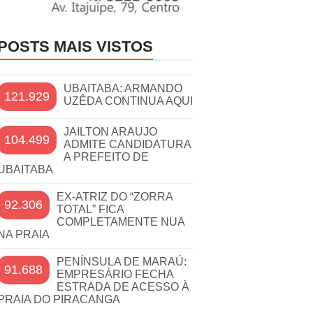
POSTS MAIS VISTOS
UBAITABA: ARMANDO
121.929
UZÊDA CONTINUA AQUI
JAILTON ARAUJO
104.499
ADMITE CANDIDATURA
A PREFEITO DE
UBAITABA
EX-ATRIZ DO “ZORRA
92.306
TOTAL” FICA
COMPLETAMENTE NUA
NA PRAIA
PENÍNSULA DE MARAÚ:
91.688
EMPRESÁRIO FECHA
ESTRADA DE ACESSO À
PRAIA DO PIRACANGA