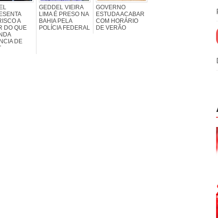
EL
GEDDEL VIEIRA
GOVERNO
ESENTA
LIMA É PRESO NA
ESTUDA ACABAR
RISCO A
BAHIA PELA
COM HORÁRIO
R DO QUE
POLÍCIA FEDERAL
DE VERÃO
NDA
NCIA DE
T