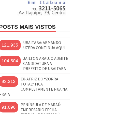
POSTS MAIS VISTOS
UBAITABA: ARMANDO
121.935
UZÊDA CONTINUA AQUI
JAILTON ARAUJO ADMITE
104.504
CANDIDATURA A
PREFEITO DE UBAITABA
EX-ATRIZ DO “ZORRA
92.313
TOTAL” FICA
COMPLETAMENTE NUA NA
PRAIA
PENÍNSULA DE MARAÚ:
91.696
EMPRESÁRIO FECHA