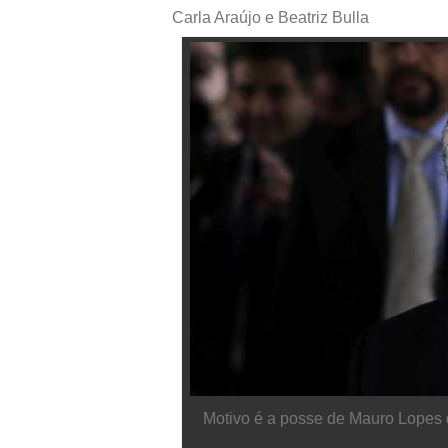
Carla Araújo e Beatriz Bulla
Motivo é a posse de Mauro Lopes 