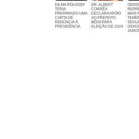
DILMA ROUSSEF
DR. ALBERT
GEDD
TERIA
CORRÊA
REPR
PREPARADO UMA
DECLARA APOIO
MAIS 
CARTA DE
AO PREFEITO
TEME
RENÚNCIA À
BÊDA PARA
SEGU
PRESIDÊNCIA
ELEIÇÃO DE 2024
DENÚ
JANO