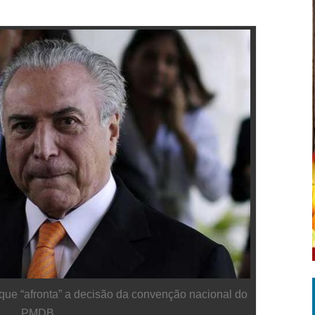
que “afronta” a decisão da convenção nacional do
PMDB