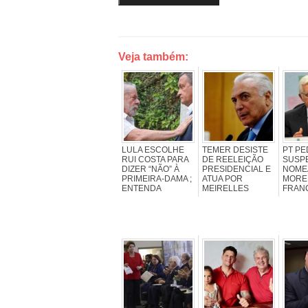
Veja também:
LULA ESCOLHE
TEMER DESISTE
PT PE
RUI COSTA PARA
DE REELEIÇÃO
SUSP
DIZER “NÃO” À
PRESIDENCIAL E
NOME
PRIMEIRA-DAMA ;
ATUA POR
MORE
ENTENDA
MEIRELLES
FRAN