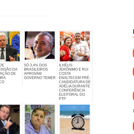
DE
SÓ 3,4% DOS
ILHÉUS:
ENSÃO DA
BRASILEIROS
JERÔNIMO E RUI
AÇÃO DE
APROVAM
COSTA
IRA
GOVERNO TEMER
ENALTECEM PRÉ-
CO
CANDIDATURA DE
ADÉLIA DURANTE
CONFERÊNCIA
ELEITORAL DO
PTP