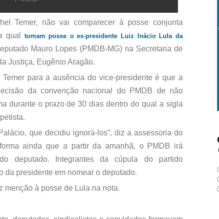
chel Temer, não vai comparecer à posse conjunta
na qual
tomam posse o ex-presidente Luiz Inácio Lula da
o deputado Mauro Lopes (PMDB-MG) na Secretaria de
da Justiça, Eugênio Aragão.
de Temer para a ausência do vice-presidente é que a
 decisão da convenção nacional do PMDB de não
a durante o prazo de 30 dias dentro do qual a sigla
petista.
alácio, que decidiu ignorá-los”, diz a assessoria do
informa ainda que a partir da amanhã, o PMDB irá
do deputado. Integrantes da cúpula do partido
o da presidente em nomear o deputado.
az menção à posse de Lula na nota.