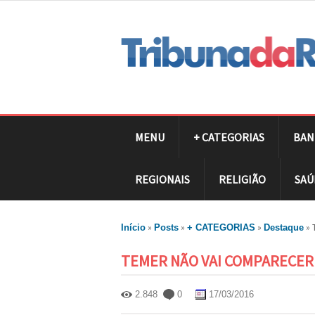
MENU
+ CATEGORIAS
BAN
REGIONAIS
RELIGIÃO
SAÚ
»
»
»
»
Início
Posts
+ CATEGORIAS
Destaque
TEMER NÃO VAI COMPARECER 
2.848
0
17/03/2016