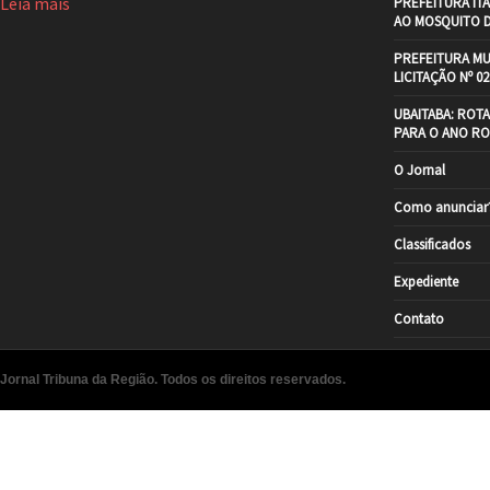
Leia mais
PREFEITURA IT
AO MOSQUITO 
PREFEITURA MU
LICITAÇÃO Nº 02
UBAITABA: ROT
PARA O ANO RO
O Jornal
Como anunciar
Classificados
Expediente
Contato
Jornal Tribuna da Região. Todos os direitos reservados.