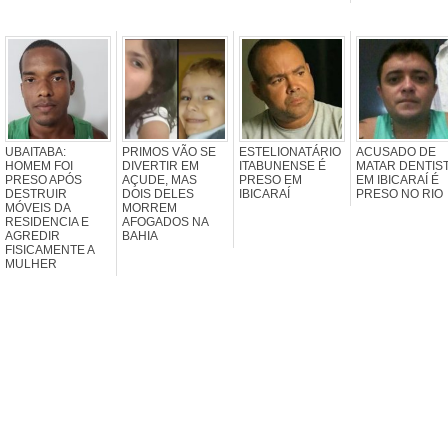
UBAITABA:
PRIMOS VÃO SE
ESTELIONATÁRIO
ACUSADO DE
HOMEM FOI
DIVERTIR EM
ITABUNENSE É
MATAR DENTIS
PRESO APÓS
AÇUDE, MAS
PRESO EM
EM IBICARAÍ É
DESTRUIR
DOIS DELES
IBICARAÍ
PRESO NO RIO
MÓVEIS DA
MORREM
RESIDENCIA E
AFOGADOS NA
AGREDIR
BAHIA
FISICAMENTE A
MULHER