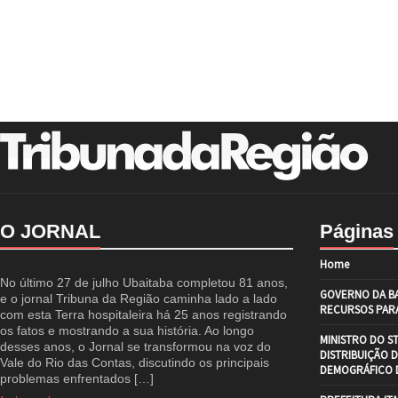
O JORNAL
Páginas
Home
No último 27 de julho Ubaitaba completou 81 anos,
GOVERNO DA BA
e o jornal Tribuna da Região caminha lado a lado
RECURSOS PARA
com esta Terra hospitaleira há 25 anos registrando
os fatos e mostrando a sua história. Ao longo
MINISTRO DO S
desses anos, o Jornal se transformou na voz do
DISTRIBUIÇÃO 
Vale do Rio das Contas, discutindo os principais
DEMOGRÁFICO D
problemas enfrentados […]