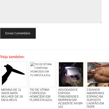
Veja também:
MENINA DE 11
TIO DE VÍTIMA
ADVOGADO E
CIGANOS
ANOS MATA
CONFESSA
ESPOSA
AMARRAM E
MULHER DE 26
HOMICÍDIO EM
ITABUNENSES
ESPANCAM
EM ILHÉUS
FLORESTA AZUL
MORREM EM
SUPOSTO
ACIDENTE NA BR-
LADRÃO EM
101
ITAPÉ