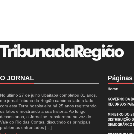
O JORNAL
Páginas
Home
No último 27 de julho Ubaitaba completou 81 anos,
GOVERNO DA BA
e o jornal Tribuna da Região caminha lado a lado
RECURSOS PARA
com esta Terra hospitaleira há 25 anos registrando
os fatos e mostrando a sua história. Ao longo
MINISTRO DO S
desses anos, o Jornal se transformou na voz do
DISTRIBUIÇÃO 
Vale do Rio das Contas, discutindo os principais
DEMOGRÁFICO D
problemas enfrentados […]