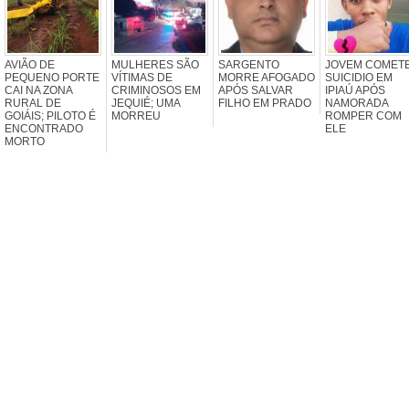
AVIÃO DE
MULHERES SÃO
SARGENTO
JOVEM COMET
PEQUENO PORTE
VÍTIMAS DE
MORRE AFOGADO
SUICIDIO EM
CAI NA ZONA
CRIMINOSOS EM
APÓS SALVAR
IPIAÚ APÓS
RURAL DE
JEQUIÉ; UMA
FILHO EM PRADO
NAMORADA
GOIÁIS; PILOTO É
MORREU
ROMPER COM
ENCONTRADO
ELE
MORTO