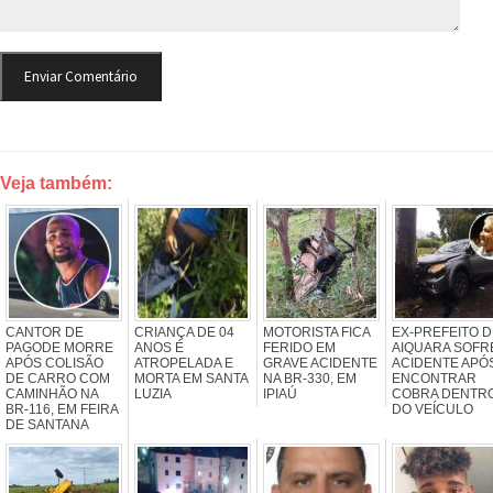
Veja também:
CANTOR DE
CRIANÇA DE 04
MOTORISTA FICA
EX-PREFEITO D
PAGODE MORRE
ANOS É
FERIDO EM
AIQUARA SOFR
APÓS COLISÃO
ATROPELADA E
GRAVE ACIDENTE
ACIDENTE APÓ
DE CARRO COM
MORTA EM SANTA
NA BR-330, EM
ENCONTRAR
CAMINHÃO NA
LUZIA
IPIAÚ
COBRA DENTR
BR-116, EM FEIRA
DO VEÍCULO
DE SANTANA