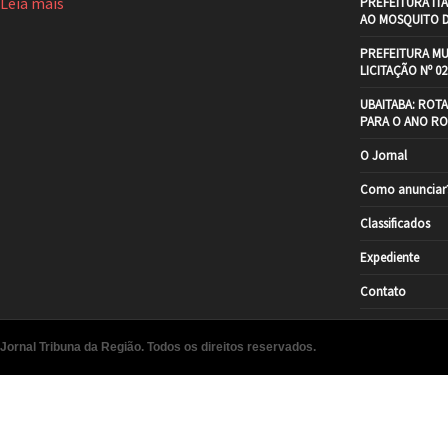
Leia mais
PREFEITURA IT
AO MOSQUITO 
PREFEITURA MU
LICITAÇÃO Nº 02
UBAITABA: ROT
PARA O ANO RO
O Jornal
Como anunciar
Classificados
Expediente
Contato
Jornal Tribuna da Região. Todos os direitos reservados.