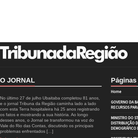
O JORNAL
Páginas
Home
No último 27 de julho Ubaitaba completou 81 anos,
GOVERNO DA BA
e o jornal Tribuna da Região caminha lado a lado
RECURSOS PARA
com esta Terra hospitaleira há 25 anos registrando
os fatos e mostrando a sua história. Ao longo
MINISTRO DO S
desses anos, o Jornal se transformou na voz do
DISTRIBUIÇÃO 
Vale do Rio das Contas, discutindo os principais
DEMOGRÁFICO D
problemas enfrentados […]