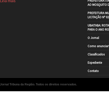
Leia mais
PREFEITURA IT
AO MOSQUITO 
PREFEITURA MU
LICITAÇÃO Nº 02
UBAITABA: ROT
PARA O ANO RO
O Jornal
Como anunciar
Classificados
Expediente
Contato
Jornal Tribuna da Região. Todos os direitos reservados.