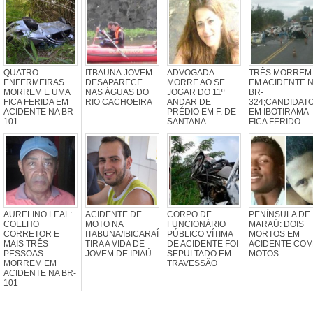
QUATRO
ITBAUNA:JOVEM
ADVOGADA
TRÊS MORREM
ENFERMEIRAS
DESAPARECE
MORRE AO SE
EM ACIDENTE 
MORREM E UMA
NAS ÁGUAS DO
JOGAR DO 11º
BR-
FICA FERIDA EM
RIO CACHOEIRA
ANDAR DE
324;CANDIDAT
ACIDENTE NA BR-
PRÉDIO EM F. DE
EM IBOTIRAMA
101
SANTANA
FICA FERIDO
AURELINO LEAL:
ACIDENTE DE
CORPO DE
PENÍNSULA DE
COELHO
MOTO NA
FUNCIONÁRIO
MARAÚ: DOIS
CORRETOR E
ITABUNA/IBICARAÍ
PÚBLICO VÍTIMA
MORTOS EM
MAIS TRÊS
TIRA A VIDA DE
DE ACIDENTE FOI
ACIDENTE COM
PESSOAS
JOVEM DE IPIAÚ
SEPULTADO EM
MOTOS
MORREM EM
TRAVESSÃO
ACIDENTE NA BR-
101