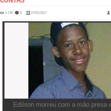
3.726
0
27/01/2017
Edílson morreu com a mão presa 